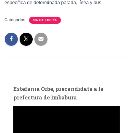
específica de determinada parada, línea y bus.
Categorías:
SIN CATEGORÍA
Estefanía Orbe, precandidata a la
prefectura de Imbabura
R
e
p
r