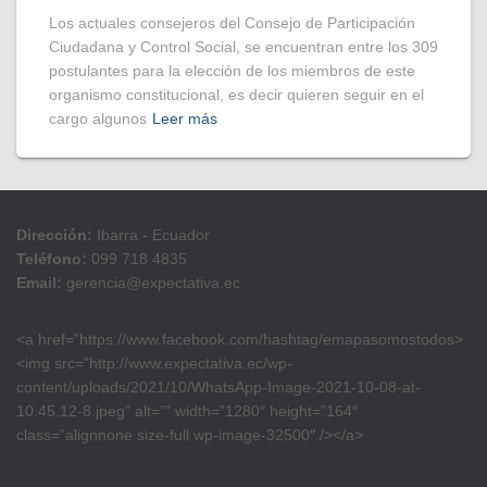
Los actuales consejeros del Consejo de Participación
Ciudadana y Control Social, se encuentran entre los 309
postulantes para la elección de los miembros de este
organismo constitucional, es decir quieren seguir en el
cargo algunos
Leer más
Dirección:
Ibarra - Ecuador
Teléfono:
099 718 4835
Email:
gerencia@expectativa.ec
<a href=”https://www.facebook.com/hashtag/emapasomostodos>
<img src=”http://www.expectativa.ec/wp-
content/uploads/2021/10/WhatsApp-Image-2021-10-08-at-
10.45.12-8.jpeg” alt=”” width=”1280″ height=”164″
class=”alignnone size-full wp-image-32500″ /></a>