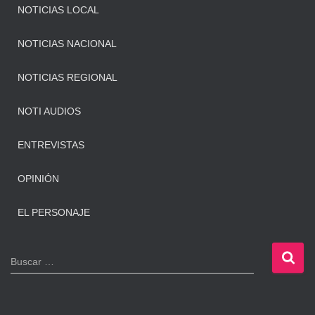
NOTICIAS LOCAL
NOTICIAS NACIONAL
NOTICIAS REGIONAL
NOTI AUDIOS
ENTREVISTAS
OPINIÓN
EL PERSONAJE
B
Buscar …
u
s
c