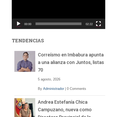
o
d
u
c
00:00
02:22
t
o
r
TENDENCIAS
d
e
v
Correísmo en Imbabura apunta
í
a una alianza con Juntos, listas
d
70
e
o
5 agosto, 2026
By
Administrador
|
0 Comments
Andrea Estefanía Chica
Campuzano, nueva como