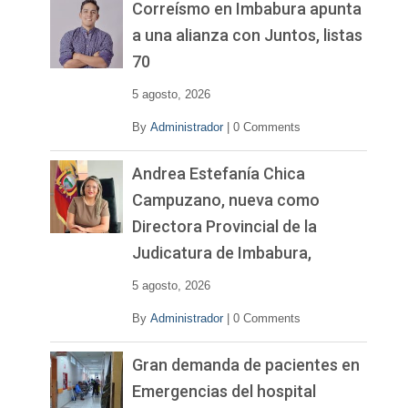
v
Correísmo en Imbabura apunta
í
a una alianza con Juntos, listas
d
70
e
o
5 agosto, 2026
By
Administrador
|
0 Comments
Andrea Estefanía Chica
Campuzano, nueva como
Directora Provincial de la
Judicatura de Imbabura,
5 agosto, 2026
By
Administrador
|
0 Comments
Gran demanda de pacientes en
Emergencias del hospital