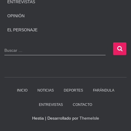
ENTREVISTAS
OPINIÓN
EL PERSONAJE
B
Buscar …
u
s
c
a
r
:
INICIO
NOTICIAS
DEPORTES
FARÁNDULA
ENTREVISTAS
CONTACTO
Hestia | Desarrollado por
ThemeIsle