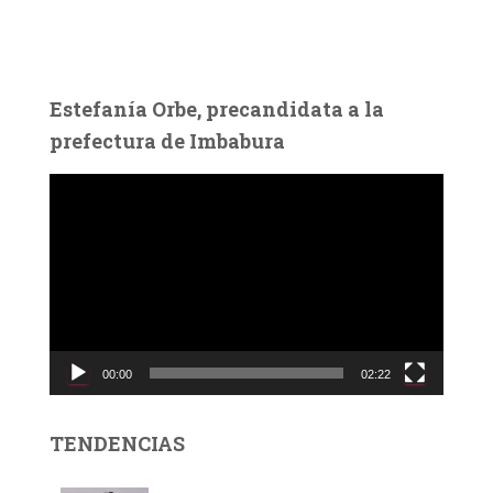
Estefanía Orbe, precandidata a la
prefectura de Imbabura
R
e
p
r
o
d
u
c
00:00
02:22
t
o
r
TENDENCIAS
d
e