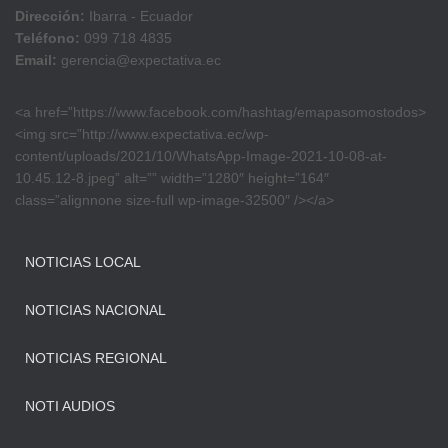
Dirección:
Ibarra - Ecuador
Teléfono:
099 718 4835
Email:
gerencia@expectativa.ec
<a href=”https://www.facebook.com/hashtag/emapasomostodos>
<img src=”http://www.expectativa.ec/wp-
content/uploads/2021/10/WhatsApp-Image-2021-10-08-at-
10.45.12-8.jpeg” alt=”” width=”1280″ height=”164″
class=”alignnone size-full wp-image-32500″ /></a>
NOTICIAS LOCAL
NOTICIAS NACIONAL
NOTICIAS REGIONAL
NOTI AUDIOS