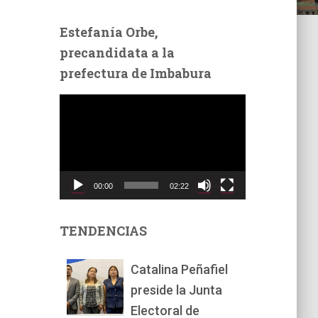
Estefanía Orbe,
precandidata a la
prefectura de Imbabura
R
e
p
r
o
d
00:00
02:22
u
c
t
TENDENCIAS
o
r
Catalina Peñafiel
d
preside la Junta
e
v
Electoral de