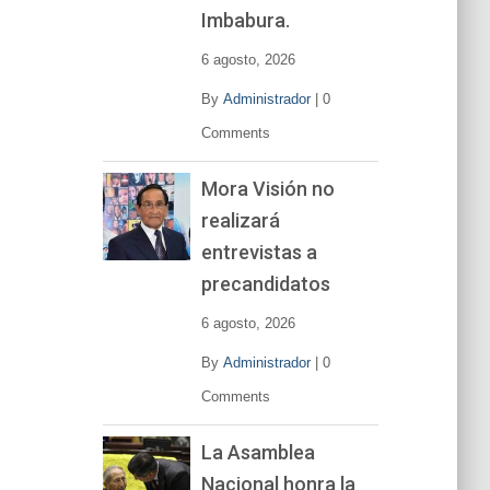
í
Imbabura.
d
e
6 agosto, 2026
o
By
Administrador
|
0
Comments
Mora Visión no
realizará
entrevistas a
precandidatos
6 agosto, 2026
By
Administrador
|
0
Comments
La Asamblea
Nacional honra la