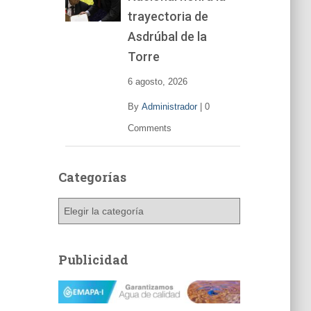
trayectoria de
Asdrúbal de la
Torre
6 agosto, 2026
By
Administrador
|
0
Comments
Categorías
C
a
t
e
Publicidad
g
o
r