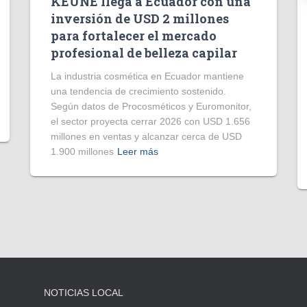
KEUNE llega a Ecuador con una
inversión de USD 2 millones
para fortalecer el mercado
profesional de belleza capilar
La industria cosmética en Ecuador mantiene
una tendencia de crecimiento sostenido.
Según datos de Procosméticos y Euromonitor,
el sector proyecta cerrar 2026 con USD 1.656
millones en ventas y alcanzar cerca de USD
1.900 millones
Leer más
NOTICIAS LOCAL