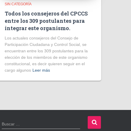
SIN CATEGORÍA
Todos los consejeros del CPCCS
entre los 309 postulantes para
integrar este organismo.
Los actuales consejeros del Consejo de
Participación Ciudadana y Control Social, se
encuentran entre los 309 postulantes para la
elección de los miembros de este organismo
constitucional, es decir quieren seguir en el
cargo algunos
Leer más
B
Buscar …
u