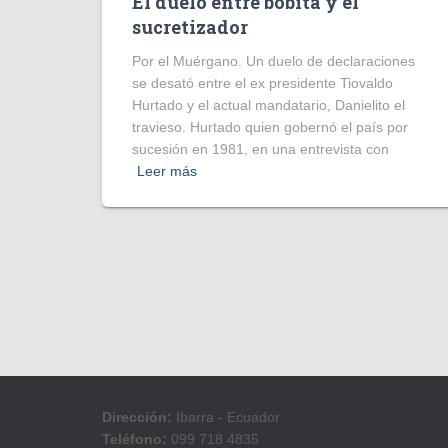
El duelo entre bobita y el
sucretizador
Por el Muérgano. Un duelo de declaraciones
se desató entre el ex presidente Tiovaldo
Hurtado y el actual mandatario, Danielito el
travieso. Hurtado quien gobernó el país por
sucesión en 1981, en una entrevista con
Leer más
Dirección:
Ibarra - Ecuador
Teléfono:
099 718 4835