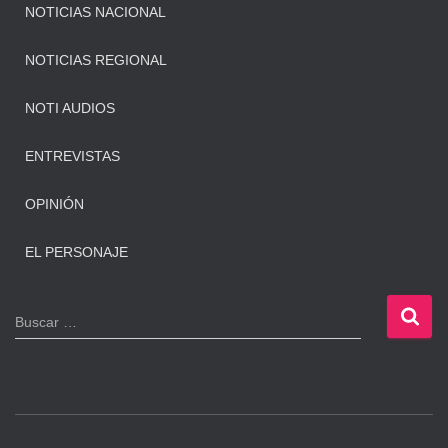
NOTICIAS NACIONAL
NOTICIAS REGIONAL
NOTI AUDIOS
ENTREVISTAS
OPINIÓN
EL PERSONAJE
B
Buscar …
u
s
c
a
r
: