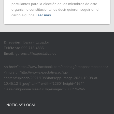
postulantes para la elección de los miembros de este
organismo constitucional, es decir quieren seguir en el
cargo algunos
Leer más
Dirección:
Ibarra - Ecuador
Teléfono:
099 718 4835
Email:
gerencia@expectativa.ec
<a href=”https://www.facebook.com/hashtag/emapasomostodos>
<img src=”http://www.expectativa.ec/wp-
content/uploads/2021/10/WhatsApp-Image-2021-10-08-at-
10.45.12-8.jpeg” alt=”” width=”1280″ height=”164″
class=”alignnone size-full wp-image-32500″ /></a>
NOTICIAS LOCAL