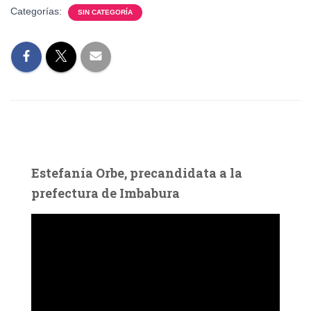
Categorías:
SIN CATEGORÍA
Estefanía Orbe, precandidata a la
prefectura de Imbabura
R
e
p
r
o
d