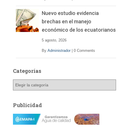
Nuevo estudio evidencia
brechas en el manejo
económico de los ecuatorianos
5 agosto, 2026
By
Administrador
|
0 Comments
Categorías
C
a
t
e
Publicidad
g
o
r
í