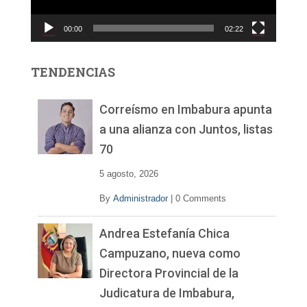
u
c
00:00
02:22
t
o
r
TENDENCIAS
d
e
v
Correísmo en Imbabura apunta
í
a una alianza con Juntos, listas
d
70
e
o
5 agosto, 2026
By
Administrador
|
0 Comments
Andrea Estefanía Chica
Campuzano, nueva como
Directora Provincial de la
Judicatura de Imbabura,