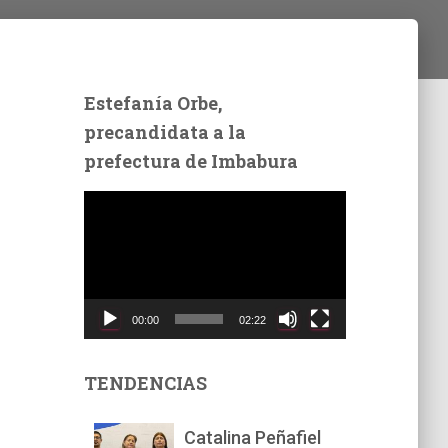
Estefanía Orbe,
precandidata a la
prefectura de Imbabura
R
e
p
r
o
d
00:00
02:22
u
c
t
TENDENCIAS
o
r
Catalina Peñafiel
d