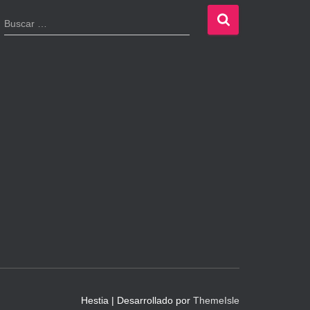
B
Buscar …
u
s
c
a
r
:
Hestia | Desarrollado por
ThemeIsle