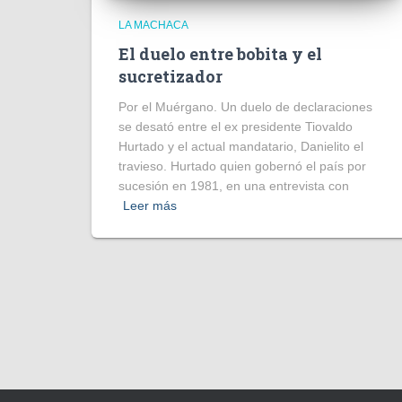
LA MACHACA
El duelo entre bobita y el
sucretizador
Por el Muérgano. Un duelo de declaraciones
se desató entre el ex presidente Tiovaldo
Hurtado y el actual mandatario, Danielito el
travieso. Hurtado quien gobernó el país por
sucesión en 1981, en una entrevista con
Leer más