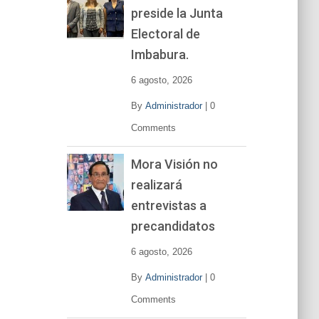
preside la Junta
e
v
Electoral de
í
Imbabura.
d
e
6 agosto, 2026
o
By
Administrador
|
0
Comments
Mora Visión no
realizará
entrevistas a
precandidatos
6 agosto, 2026
By
Administrador
|
0
Comments