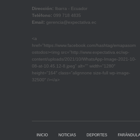
Dirección:
Ibarra - Ecuador
Teléfono:
099 718 4835
Email:
gerencia@expectativa.ec
<a
href=”https://www.facebook.com/hashtag/emapasom
ostodos><img src=”http://www.expectativa.ec/wp-
content/uploads/2021/10/WhatsApp-Image-2021-10-
08-at-10.45.12-8.jpeg” alt=”” width=”1280″
height=”164″ class=”alignnone size-full wp-image-
32500″ /></a>
INICIO
NOTICIAS
DEPORTES
FARÁNDUL