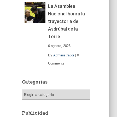
La Asamblea
Nacional honra la
trayectoria de
Asdrúbal de la
Torre
6 agosto, 2026
By
Administrador
|
0
Comments
Categorías
C
a
t
e
Publicidad
g