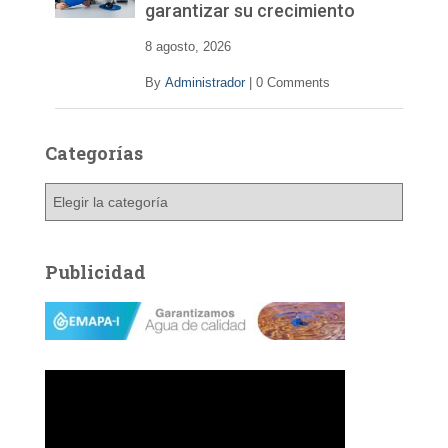
garantizar su crecimiento
e
o
8 agosto, 2026
By
Administrador
|
0 Comments
Categorías
C
a
t
e
Publicidad
g
o
r
í
a
s