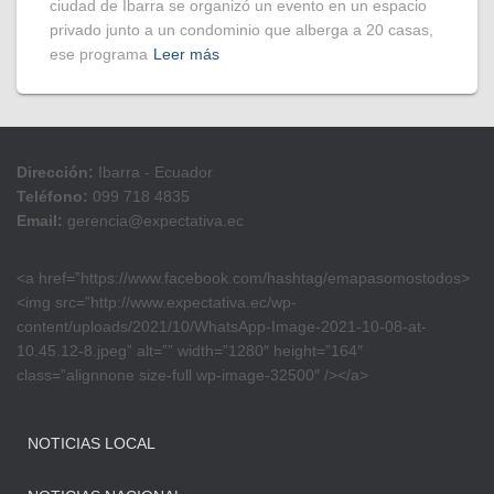
ciudad de Ibarra se organizó un evento en un espacio
privado junto a un condominio que alberga a 20 casas,
ese programa
Leer más
Dirección:
Ibarra - Ecuador
Teléfono:
099 718 4835
Email:
gerencia@expectativa.ec
<a href=”https://www.facebook.com/hashtag/emapasomostodos>
<img src=”http://www.expectativa.ec/wp-
content/uploads/2021/10/WhatsApp-Image-2021-10-08-at-
10.45.12-8.jpeg” alt=”” width=”1280″ height=”164″
class=”alignnone size-full wp-image-32500″ /></a>
NOTICIAS LOCAL