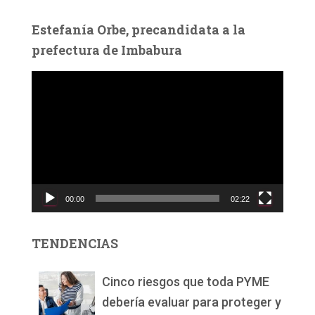
Estefanía Orbe, precandidata a la
prefectura de Imbabura
R
e
p
r
o
d
u
c
00:00
02:22
t
o
r
TENDENCIAS
d
e
v
Cinco riesgos que toda PYME
í
debería evaluar para proteger y
d