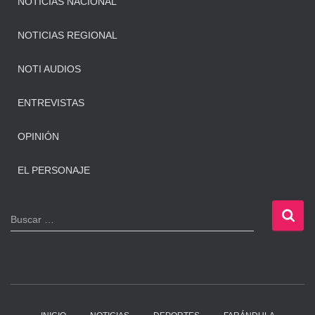
NOTICIAS NACIONAL
NOTICIAS REGIONAL
NOTI AUDIOS
ENTREVISTAS
OPINIÓN
EL PERSONAJE
B
Buscar …
u
s
c
a
r
: