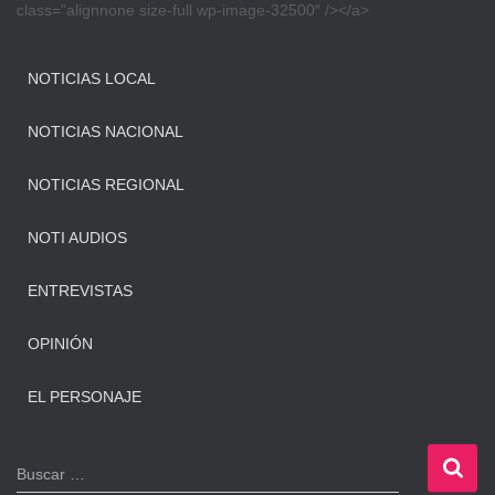
class=”alignnone size-full wp-image-32500″ /></a>
NOTICIAS LOCAL
NOTICIAS NACIONAL
NOTICIAS REGIONAL
NOTI AUDIOS
ENTREVISTAS
OPINIÓN
EL PERSONAJE
B
Buscar …
u