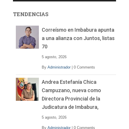
o
r
TENDENCIAS
d
e
v
Correísmo en Imbabura apunta
í
a una alianza con Juntos, listas
d
70
e
o
5 agosto, 2026
By
Administrador
|
0 Comments
Andrea Estefanía Chica
Campuzano, nueva como
Directora Provincial de la
Judicatura de Imbabura,
5 agosto, 2026
By
Administrador
|
0 Comments