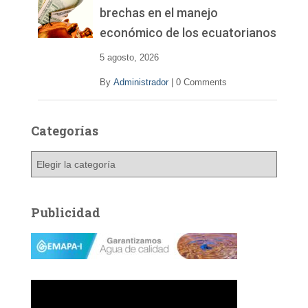
brechas en el manejo
económico de los ecuatorianos
5 agosto, 2026
By
Administrador
|
0 Comments
Categorías
C
a
t
e
Publicidad
g
o
r
í
a
s