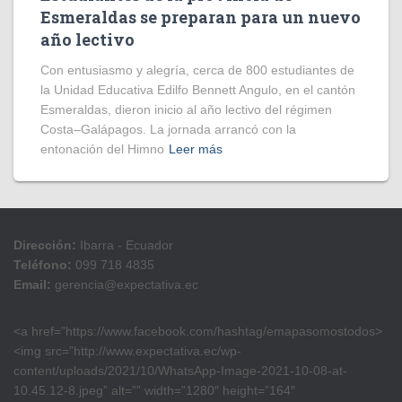
Esmeraldas se preparan para un nuevo
año lectivo
Con entusiasmo y alegría, cerca de 800 estudiantes de
la Unidad Educativa Edilfo Bennett Angulo, en el cantón
Esmeraldas, dieron inicio al año lectivo del régimen
Costa–Galápagos. La jornada arrancó con la
entonación del Himno
Leer más
Dirección:
Ibarra - Ecuador
Teléfono:
099 718 4835
Email:
gerencia@expectativa.ec
<a href=”https://www.facebook.com/hashtag/emapasomostodos>
<img src=”http://www.expectativa.ec/wp-
content/uploads/2021/10/WhatsApp-Image-2021-10-08-at-
10.45.12-8.jpeg” alt=”” width=”1280″ height=”164″