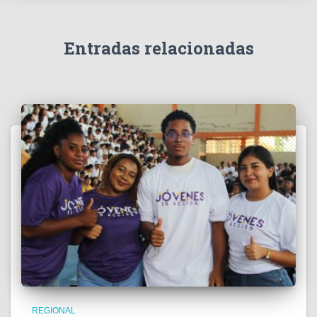
í
d
e
Entradas relacionadas
o
REGIONAL