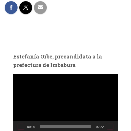
Estefanía Orbe, precandidata a la
prefectura de Imbabura
R
e
p
r
o
d
u
c
00:00
02:22
t