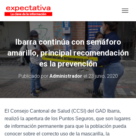
CAMB
Ibarra continúa con semáforo
amarillo, principal recomendación
es la prevención
Publicado por
Administrador
el
23 junio, 2020
El Consejo Cantonal de Salud (CCSI) del GAD Ibarra,
realizó la apertura de los Puntos Seguros, que son lugares
de información permanente para que la población pueda
conocer sobre el correcto uso de la mascarilla, la