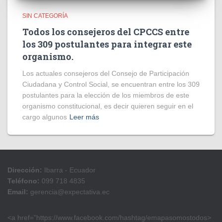
SIN CATEGORÍA
Todos los consejeros del CPCCS entre
los 309 postulantes para integrar este
organismo.
Los actuales consejeros del Consejo de Participación
Ciudadana y Control Social, se encuentran entre los 309
postulantes para la elección de los miembros de este
organismo constitucional, es decir quieren seguir en el
cargo algunos
Leer más
Dirección:
Ibarra - Ecuador
Teléfono:
099 718 4835
Email:
gerencia@expectativa.ec
<a href=”https://www.facebook.com/hashtag/emapasomostodos>