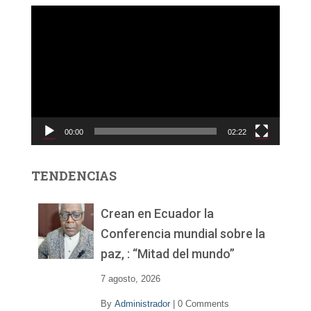
R
e
p
r
o
d
u
c
00:00
02:22
t
o
r
TENDENCIAS
d
e
v
Crean en Ecuador la
í
Conferencia mundial sobre la
d
paz, : “Mitad del mundo”
e
o
7 agosto, 2026
By
Administrador
|
0 Comments