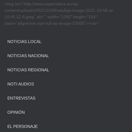
<img src=”http://www.expectativa.ec/wp-
content/uploads/2021/10/WhatsApp-Image-2021-10-08-at-
10.45.12-8.jpeg” alt=”” width=”1280″ height=”164″
class=”alignnone size-full wp-image-32500″ /></a>
NOTICIAS LOCAL
NOTICIAS NACIONAL
NOTICIAS REGIONAL
NOTI AUDIOS
ENTREVISTAS
OPINIÓN
EL PERSONAJE