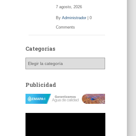
7 agosto, 2026
By
Administrador
|
0
Comments
Categorías
C
a
t
e
Publicidad
g
o
r
í
a
s