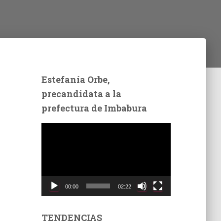
Estefanía Orbe,
precandidata a la
prefectura de Imbabura
R
e
p
r
o
d
00:00
02:22
u
c
t
TENDENCIAS