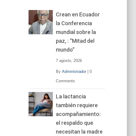
o
r
Crean en Ecuador
d
la Conferencia
e
v
mundial sobre la
í
paz, : “Mitad del
d
mundo”
e
o
7 agosto, 2026
By
Administrador
|
0
Comments
La lactancia
también requiere
acompañamiento:
el respaldo que
necesitan la madre