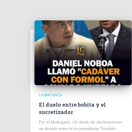
LA MACHACA
El duelo entre bobita y el
sucretizador
Por el Muérgano. Un duelo de declaraciones
se desató entre el ex presidente Tiovaldo