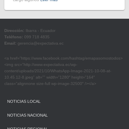
Dirección:
Ibarra - Ecuador
Teléfono:
099 718 4835
Email:
gerencia@expectativa.ec
<a href=”https://www.facebook.com/hashtag/emapasomostodos>
<img src=”http://www.expectativa.ec/wp-
content/uploads/2021/10/WhatsApp-Image-2021-10-08-at-
10.45.12-8.jpeg” alt=”” width=”1280″ height=”164″
class=”alignnone size-full wp-image-32500″ /></a>
NOTICIAS LOCAL
NOTICIAS NACIONAL