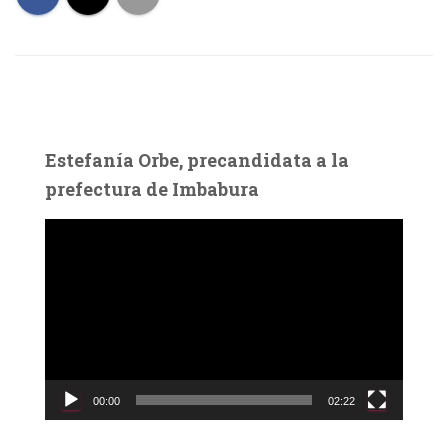
Estefanía Orbe, precandidata a la
prefectura de Imbabura
R
e
p
r
o
d
u
c
00:00
02:22
t
o