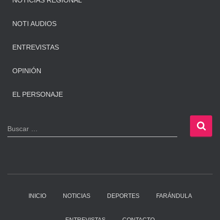
NOTICIAS REGIONAL
NOTI AUDIOS
ENTREVISTAS
OPINIÓN
EL PERSONAJE
B
Buscar …
u
s
c
a
r
:
INICIO
NOTICIAS
DEPORTES
FARÁNDULA