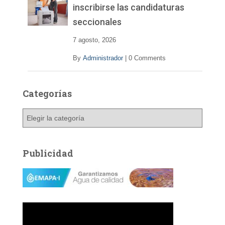
inscribirse las candidaturas
seccionales
7 agosto, 2026
By
Administrador
|
0 Comments
Categorías
C
a
t
e
Publicidad
g
o
r
í
a
s