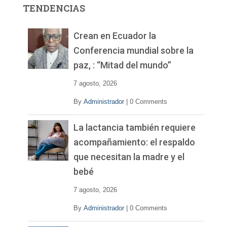
r
TENDENCIAS
d
e
v
Crean en Ecuador la
í
Conferencia mundial sobre la
d
paz, : “Mitad del mundo”
e
o
7 agosto, 2026
By
Administrador
|
0 Comments
La lactancia también requiere
acompañamiento: el respaldo
que necesitan la madre y el
bebé
7 agosto, 2026
By
Administrador
|
0 Comments