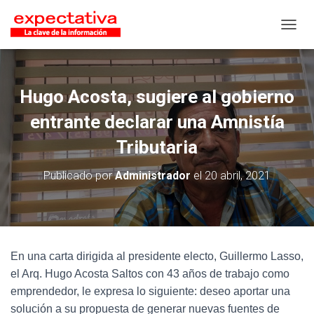
CAMB
Hugo Acosta, sugiere al gobierno
entrante declarar una Amnistía
Tributaria
Publicado por
Administrador
el
20 abril, 2021
En una carta dirigida al presidente electo, Guillermo Lasso,
el Arq. Hugo Acosta Saltos con 43 años de trabajo como
emprendedor, le expresa lo siguiente: deseo aportar una
solución a su propuesta de generar nuevas fuentes de