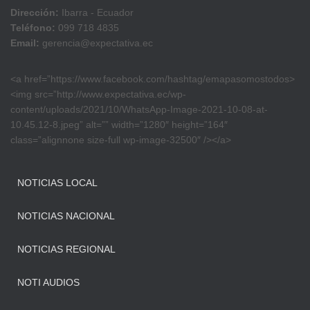
Dirección:
Ibarra - Ecuador
Teléfono:
099 718 4835
Email:
gerencia@expectativa.ec
<a href=”https://www.facebook.com/hashtag/emapasomostodos>
<img src=”http://www.expectativa.ec/wp-
content/uploads/2021/10/WhatsApp-Image-2021-10-08-at-
10.45.12-8.jpeg” alt=”” width=”1280″ height=”164″
class=”alignnone size-full wp-image-32500″ /></a>
NOTICIAS LOCAL
NOTICIAS NACIONAL
NOTICIAS REGIONAL
NOTI AUDIOS