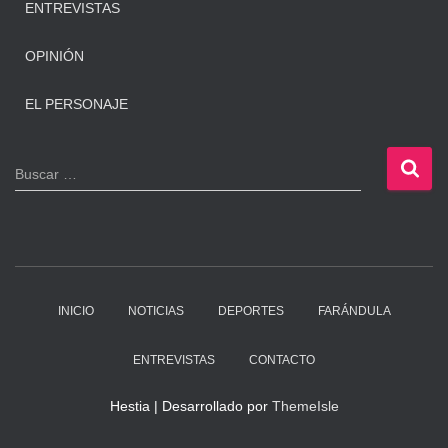
ENTREVISTAS
OPINIÓN
EL PERSONAJE
B
Buscar …
u
s
c
a
r
:
INICIO
NOTICIAS
DEPORTES
FARÁNDULA
ENTREVISTAS
CONTACTO
Hestia | Desarrollado por
ThemeIsle