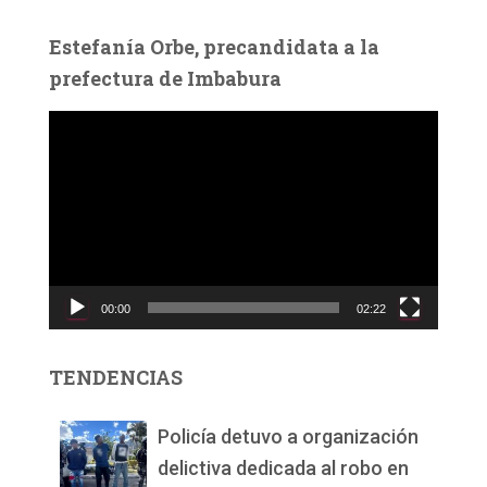
Estefanía Orbe, precandidata a la
prefectura de Imbabura
R
e
p
r
o
d
u
c
00:00
02:22
t
o
r
TENDENCIAS
d
e
v
Policía detuvo a organización
í
delictiva dedicada al robo en
d