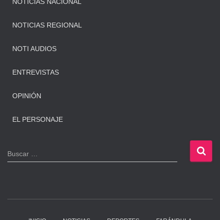
NOTICIAS NACIONAL
NOTICIAS REGIONAL
NOTI AUDIOS
ENTREVISTAS
OPINIÓN
EL PERSONAJE
B
Buscar …
u
s
c
a
r
: