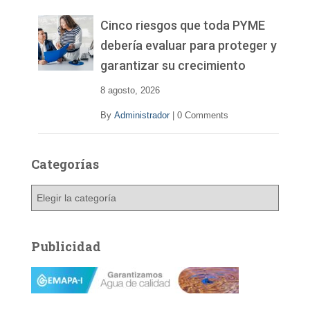
e
v
Cinco riesgos que toda PYME
í
debería evaluar para proteger y
d
garantizar su crecimiento
e
o
8 agosto, 2026
By
Administrador
|
0 Comments
Categorías
C
a
t
e
Publicidad
g
o
r
í