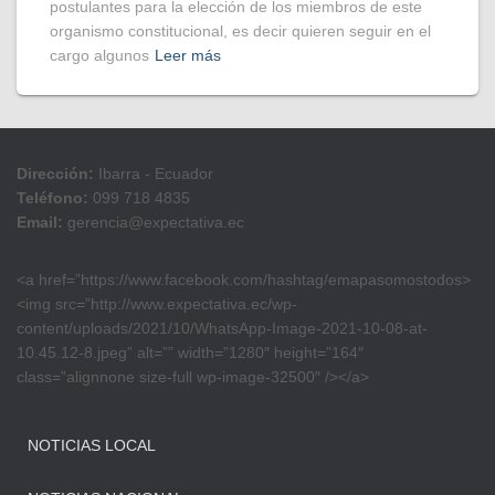
postulantes para la elección de los miembros de este
organismo constitucional, es decir quieren seguir en el
cargo algunos
Leer más
Dirección:
Ibarra - Ecuador
Teléfono:
099 718 4835
Email:
gerencia@expectativa.ec
<a href=”https://www.facebook.com/hashtag/emapasomostodos>
<img src=”http://www.expectativa.ec/wp-
content/uploads/2021/10/WhatsApp-Image-2021-10-08-at-
10.45.12-8.jpeg” alt=”” width=”1280″ height=”164″
class=”alignnone size-full wp-image-32500″ /></a>
NOTICIAS LOCAL