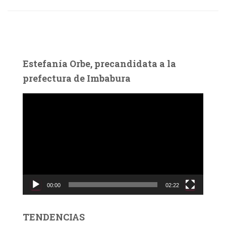
Estefanía Orbe, precandidata a la
prefectura de Imbabura
R
e
p
r
o
d
u
c
00:00
02:22
t
o
r
TENDENCIAS
d