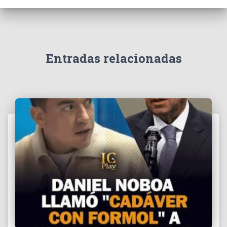
e
v
í
d
e
Entradas relacionadas
o