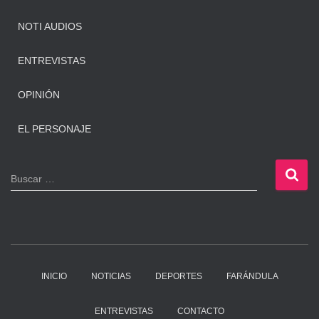
NOTI AUDIOS
ENTREVISTAS
OPINIÓN
EL PERSONAJE
B
Buscar …
u
s
c
a
r
:
INICIO
NOTICIAS
DEPORTES
FARÁNDULA
ENTREVISTAS
CONTACTO