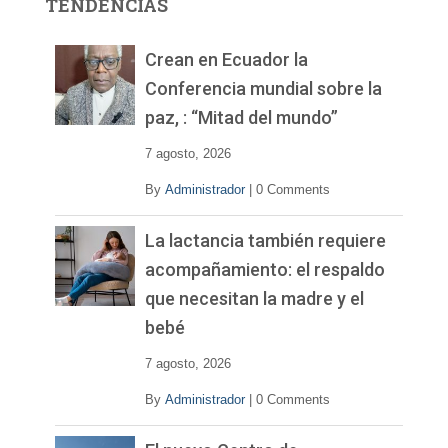
TENDENCIAS
d
e
v
Crean en Ecuador la
í
Conferencia mundial sobre la
d
paz, : “Mitad del mundo”
e
o
7 agosto, 2026
By
Administrador
|
0 Comments
La lactancia también requiere
acompañamiento: el respaldo
que necesitan la madre y el
bebé
7 agosto, 2026
By
Administrador
|
0 Comments