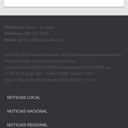
Dirección:
Ibarra - Ecuador
Teléfono:
099 718 4835
Email:
gerencia@expectativa.ec
<a href=”https://www.facebook.com/hashtag/emapasomostodos>
<img src=”http://www.expectativa.ec/wp-
content/uploads/2021/10/WhatsApp-Image-2021-10-08-at-
10.45.12-8.jpeg” alt=”” width=”1280″ height=”164″
class=”alignnone size-full wp-image-32500″ /></a>
NOTICIAS LOCAL
NOTICIAS NACIONAL
NOTICIAS REGIONAL