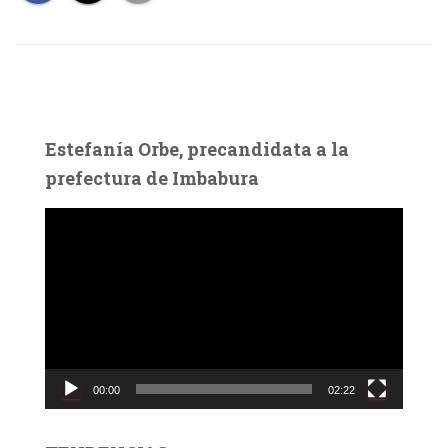
Estefanía Orbe, precandidata a la
prefectura de Imbabura
R
e
p
r
o
d
u
c
00:00
02:22
t
o
r