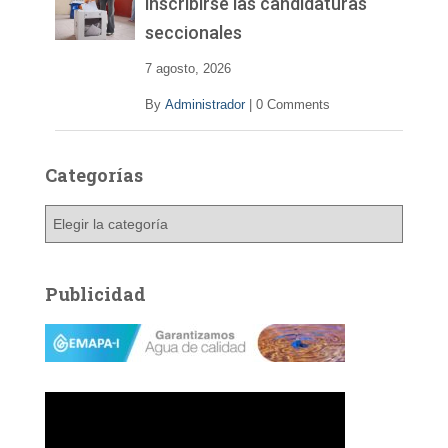
inscribirse las candidaturas
seccionales
7 agosto, 2026
By
Administrador
|
0 Comments
Categorías
C
a
t
e
Publicidad
g
o
r
í
a
s