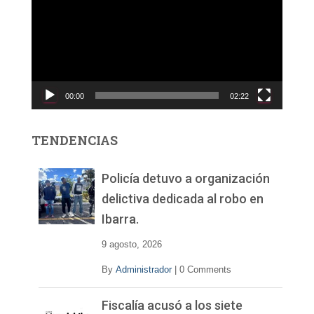
p
r
o
d
u
c
00:00
02:22
t
o
r
TENDENCIAS
d
e
v
Policía detuvo a organización
í
delictiva dedicada al robo en
d
Ibarra.
e
o
9 agosto, 2026
By
Administrador
|
0 Comments
Fiscalía acusó a los siete