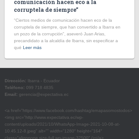
comunicación hacen eco a la
corruptela de siempre”
“Ciertos medios de comunicación hacen eco de la
corruptela de siempre, que han convertido a Ibarra en
un pozo de la corrupción”, aseveró Juan Arias,
precandidato a la alcaldía de Ibarra, sin especificar a
qué
Leer más
Dirección:
Ibarra - Ecuador
Teléfono:
099 718 4835
Email:
gerencia@expectativa.ec
<a href=”https://www.facebook.com/hashtag/emapasomostodos>
<img src=”http://www.expectativa.ec/wp-
content/uploads/2021/10/WhatsApp-Image-2021-10-08-at-
10.45.12-8.jpeg” alt=”” width=”1280″ height=”164″
class=”alignnone size-full wp-image-32500″ /></a>