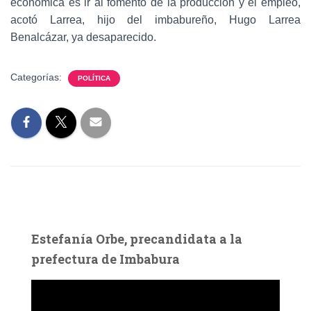
económica es ir al fomento de la producción y el empleo,
acotó Larrea, hijo del imbabureño, Hugo Larrea
Benalcázar, ya desaparecido.
Categorías:
POLÍTICA
Estefanía Orbe, precandidata a la
prefectura de Imbabura
R
e