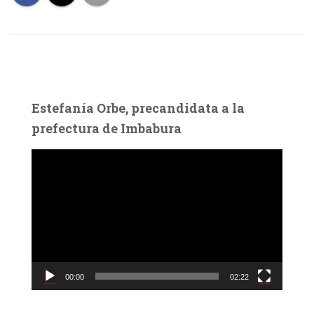
Estefanía Orbe, precandidata a la
prefectura de Imbabura
R
e
p
r
o
d
u
c
00:00
02:22
t
o
r