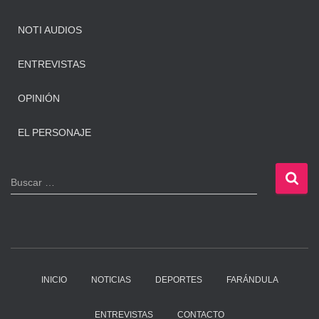
NOTI AUDIOS
ENTREVISTAS
OPINIÓN
EL PERSONAJE
B
Buscar …
u
s
c
a
r
:
INICIO
NOTICIAS
DEPORTES
FARÁNDULA
ENTREVISTAS
CONTACTO