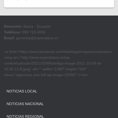
Dirección:
Ibarra - Ecuador
Teléfono:
099 718 4835
Email:
gerencia@expectativa.ec
<a href=”https://www.facebook.com/hashtag/emapasomostodos>
<img src=”http://www.expectativa.ec/wp-
content/uploads/2021/10/WhatsApp-Image-2021-10-08-at-
10.45.12-8.jpeg” alt=”” width=”1280″ height=”164″
class=”alignnone size-full wp-image-32500″ /></a>
NOTICIAS LOCAL
NOTICIAS NACIONAL
NOTICIAS REGIONAL