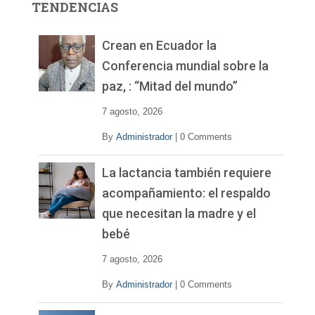
TENDENCIAS
d
e
v
Crean en Ecuador la
í
Conferencia mundial sobre la
d
paz, : “Mitad del mundo”
e
o
7 agosto, 2026
By
Administrador
|
0 Comments
La lactancia también requiere
acompañamiento: el respaldo
que necesitan la madre y el
bebé
7 agosto, 2026
By
Administrador
|
0 Comments