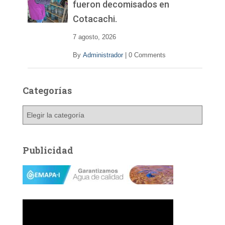
fueron decomisados en
Cotacachi.
7 agosto, 2026
By
Administrador
|
0 Comments
Categorías
C
a
t
e
Publicidad
g
o
r
í
a
s