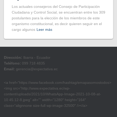
Los actuales consejeros del Consejo de Participación
Ciudadana y Control Social, se encuentran entre los 309
postulantes para la elección de los miembros de este
organismo constitucional, es decir quieren seguir en el
cargo algunos
Leer más
Dirección:
Ibarra - Ecuador
Teléfono:
099 718 4835
Email:
gerencia@expectativa.ec
<a href=”https://www.facebook.com/hashtag/emapasomostodos>
<img src=”http://www.expectativa.ec/wp-
content/uploads/2021/10/WhatsApp-Image-2021-10-08-at-
10.45.12-8.jpeg” alt=”” width=”1280″ height=”164″
class=”alignnone size-full wp-image-32500″ /></a>