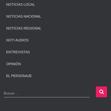
NOTICIAS LOCAL
NOTICIAS NACIONAL
NOTICIAS REGIONAL
NOTI AUDIOS
ENTREVISTAS
OPINIÓN
EL PERSONAJE
B
Buscar …
u
s
c