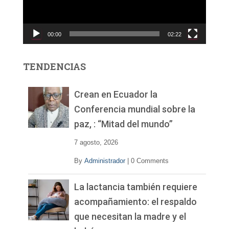
d
u
c
00:00
02:22
t
o
r
TENDENCIAS
d
e
v
Crean en Ecuador la
í
Conferencia mundial sobre la
d
paz, : “Mitad del mundo”
e
o
7 agosto, 2026
By
Administrador
|
0 Comments
La lactancia también requiere
acompañamiento: el respaldo
que necesitan la madre y el