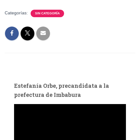
Categorías:
SIN CATEGORÍA
Estefanía Orbe, precandidata a la
prefectura de Imbabura
R
e
p
r
o