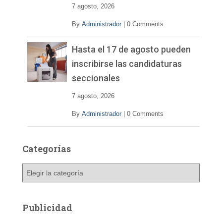
7 agosto, 2026
By
Administrador
|
0 Comments
Hasta el 17 de agosto pueden
inscribirse las candidaturas
seccionales
7 agosto, 2026
By
Administrador
|
0 Comments
Categorías
C
a
t
e
Publicidad
g