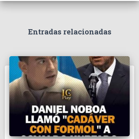
e
v
í
d
e
Entradas relacionadas
o