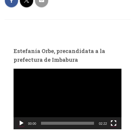
Estefanía Orbe, precandidata a la
prefectura de Imbabura
R
e
p
r
o
d
u
c
00:00
02:22
t
o