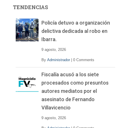
r
TENDENCIAS
d
e
v
Policía detuvo a organización
í
delictiva dedicada al robo en
d
Ibarra.
e
o
9 agosto, 2026
By
Administrador
|
0 Comments
Fiscalía acusó a los siete
procesados como presuntos
autores mediatos por el
asesinato de Fernando
Villavicencio
9 agosto, 2026