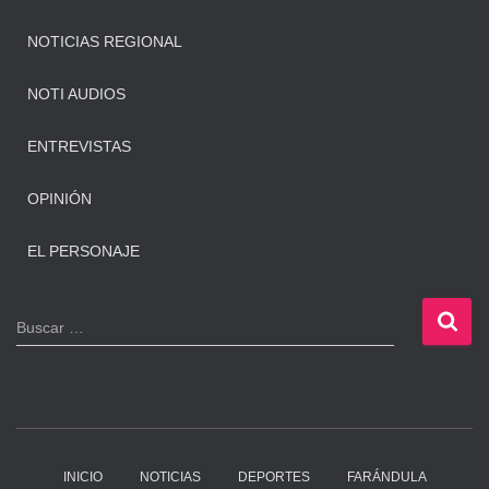
NOTICIAS REGIONAL
NOTI AUDIOS
ENTREVISTAS
OPINIÓN
EL PERSONAJE
B
Buscar …
u
s
c
a
r
:
INICIO
NOTICIAS
DEPORTES
FARÁNDULA