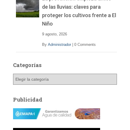
de las lluvias: claves para
proteger los cultivos frente a El
Niño
9 agosto, 2026
By
Administrador
|
0 Comments
Categorías
C
a
t
e
Publicidad
g
o
r
í
a