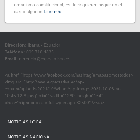
organismo constitucional, es decir quieren seguir en el
cargo algunos
Leer más
Dirección:
Ibarra - Ecuador
Teléfono:
099 718 4835
Email:
gerencia@expectativa.ec
<a href=”https://www.facebook.com/hashtag/emapasomostodos>
<img src=”http://www.expectativa.ec/wp-
content/uploads/2021/10/WhatsApp-Image-2021-10-08-at-
10.45.12-8.jpeg” alt=”” width=”1280″ height=”164″
class=”alignnone size-full wp-image-32500″ /></a>
NOTICIAS LOCAL
NOTICIAS NACIONAL