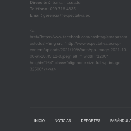
Dirección:
Ibarra - Ecuador
Teléfono:
099 718 4835
Email:
gerencia@expectativa.ec
<a
href=”https://www.facebook.com/hashtag/emapasom
ostodos><img src=”http://www.expectativa.ec/wp-
content/uploads/2021/10/WhatsApp-Image-2021-10-
08-at-10.45.12-8.jpeg” alt=”” width=”1280″
height=”164″ class=”alignnone size-full wp-image-
32500″ /></a>
INICIO
NOTICIAS
DEPORTES
FARÁNDUL