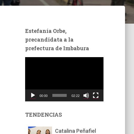
Estefanía Orbe,
precandidata a la
prefectura de Imbabura
R
e
p
r
o
d
00:00
02:22
u
c
t
TENDENCIAS
o
r
Catalina Peñafiel
d