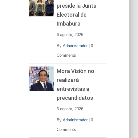
preside la Junta
e
v
Electoral de
í
Imbabura.
d
e
6 agosto, 2026
o
By
Administrador
|
0
Comments
Mora Visión no
realizará
entrevistas a
precandidatos
6 agosto, 2026
By
Administrador
|
0
Comments