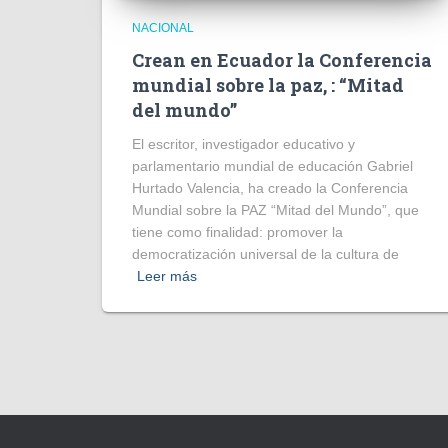
NACIONAL
Crean en Ecuador la Conferencia
mundial sobre la paz, : “Mitad
del mundo”
El escritor, investigador educativo y
parlamentario mundial de educación Gabriel
Hurtado Valencia, ha creado la Conferencia
Mundial sobre la PAZ “Mitad del Mundo”, que
tiene como finalidad: promover la
democratización universal de la cultura de
Leer más