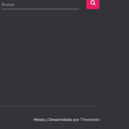
B
Buscar …
u
s
c
a
r
:
Hestia | Desarrollado por
ThemeIsle