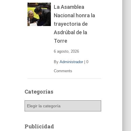
La Asamblea
Nacional honra la
trayectoria de
Asdrúbal de la
Torre
6 agosto, 2026
By
Administrador
|
0
Comments
Categorías
C
a
t
e
Publicidad
g