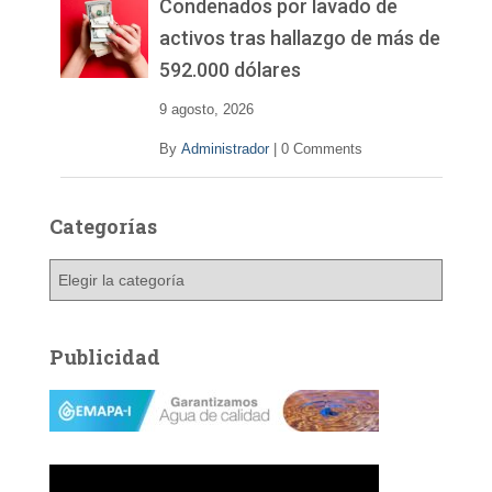
Condenados por lavado de
activos tras hallazgo de más de
592.000 dólares
9 agosto, 2026
By
Administrador
|
0 Comments
Categorías
C
a
t
e
Publicidad
g
o
r
í
a
s