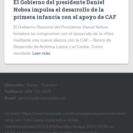
El Gobierno del presidente Daniel
Noboa impulsa el desarrollo de la
primera infancia con el apoyo de CAF
El Gobierno Nacional del Presidente Daniel Noboa
fortalece su compromiso con el desarrollo de la niñez
mediante una nueva alianza con la CAF – Banco de
Desarrollo de América Latina y el Caribe. Como
resultado
Leer más
Dirección:
Ibarra - Ecuador
Teléfono:
099 718 4835
Email:
gerencia@expectativa.ec
<a href=”https://www.facebook.com/hashtag/emapasomostodos>
<img src=”http://www.expectativa.ec/wp-
content/uploads/2021/10/WhatsApp-Image-2021-10-08-at-