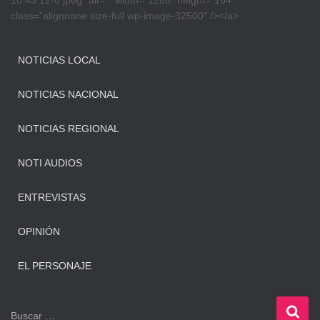
10.45.12-8.jpeg” alt=”” width=”1280″ height=”164″
class=”alignnone size-full wp-image-32500″ /></a>
NOTICIAS LOCAL
NOTICIAS NACIONAL
NOTICIAS REGIONAL
NOTI AUDIOS
ENTREVISTAS
OPINIÓN
EL PERSONAJE
B
Buscar …