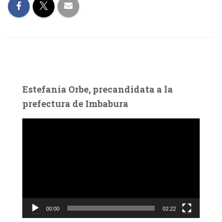
Estefanía Orbe, precandidata a la
prefectura de Imbabura
R
e
p
r
o
d
u
c
00:00
02:22
t
o