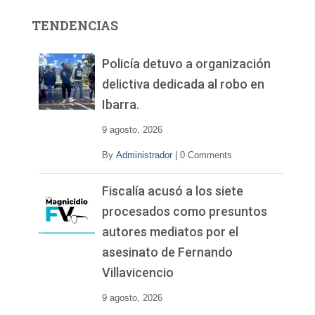
r
TENDENCIAS
d
e
v
Policía detuvo a organización
í
delictiva dedicada al robo en
d
Ibarra.
e
o
9 agosto, 2026
By
Administrador
|
0 Comments
Fiscalía acusó a los siete
procesados como presuntos
autores mediatos por el
asesinato de Fernando
Villavicencio
9 agosto, 2026