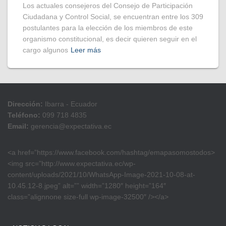
Los actuales consejeros del Consejo de Participación
Ciudadana y Control Social, se encuentran entre los 309
postulantes para la elección de los miembros de este
organismo constitucional, es decir quieren seguir en el
cargo algunos
Leer más
Dirección:
Ibarra - Ecuador
Teléfono:
099 718 4835
Email:
gerencia@expectativa.ec
<a href=”https://www.facebook.com/hashtag/emapasomostodos>
<img src=”http://www.expectativa.ec/wp-
content/uploads/2021/10/WhatsApp-Image-2021-10-08-at-
10.45.12-8.jpeg” alt=”” width=”1280″ height=”164″
class=”alignnone size-full wp-image-32500″ /></a>