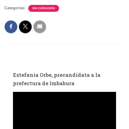
Categorías:
SIN CATEGORÍA
Estefanía Orbe, precandidata a la
prefectura de Imbabura
R
e
p
r
o
d