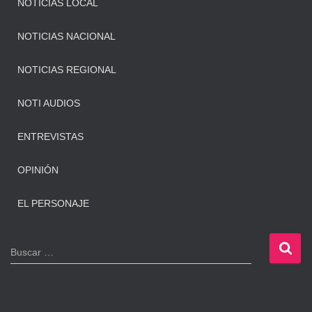
NOTICIAS LOCAL
NOTICIAS NACIONAL
NOTICIAS REGIONAL
NOTI AUDIOS
ENTREVISTAS
OPINIÓN
EL PERSONAJE
B
Buscar …
u
s
c
a