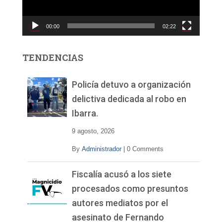
u
c
00:00
02:22
t
o
r
TENDENCIAS
d
e
v
Policía detuvo a organización
í
delictiva dedicada al robo en
d
Ibarra.
e
o
9 agosto, 2026
By
Administrador
|
0 Comments
Fiscalía acusó a los siete
procesados como presuntos
autores mediatos por el
asesinato de Fernando