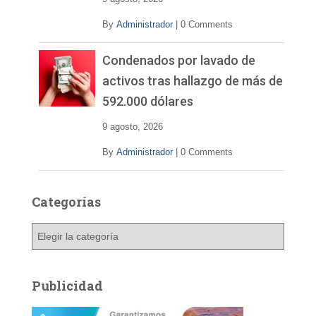
By
Administrador
|
0 Comments
Condenados por lavado de
activos tras hallazgo de más de
592.000 dólares
9 agosto, 2026
By
Administrador
|
0 Comments
Categorías
C
a
t
e
Publicidad
g
o