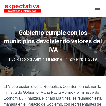
CAMB
Gobierno cumple con los
municipios devolviendo valores del
IVA
Publicado por
Administrador
el
14 noviembre, 2019
El Vicepresidente de la República, Otto Sonnenholzner; la
ministra de Gobierno, María Paula Romo; y el ministro de
Economía y Finanzas, Richard Martínez; se reunieron esta
mañana en el Palacio de Gobierno, con representantes de