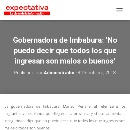
CAMB
Gobernadora de Imbabura: ‘No
puedo decir que todos los que
ingresan son malos o buenos’
Publicado por
Administrador
el
15 octubre, 2018
La gobernadora de Imbabura, Marisol Peñafiel al referirse a los
migrantes venezolanos que llegan a la provincia y si eso aumenta la
inseguridad, dijo que no puede decir que todos los que ingresan son
malos o todos son buenos.