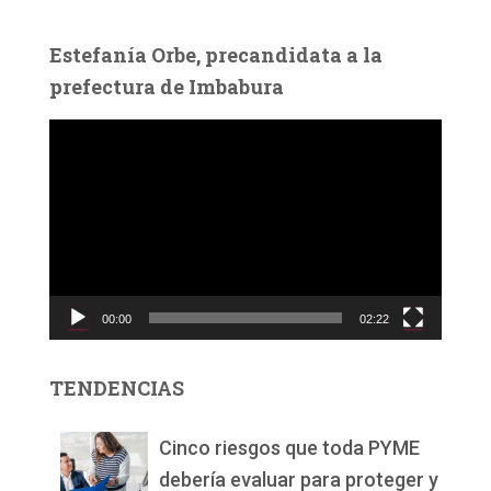
Estefanía Orbe, precandidata a la
prefectura de Imbabura
R
e
p
r
o
d
u
c
00:00
02:22
t
o
r
TENDENCIAS
d
e
v
Cinco riesgos que toda PYME
í
debería evaluar para proteger y