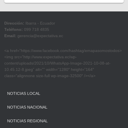
Dirección:
Ibarra - Ecuador
Teléfono:
099 718 4835
Email:
gerencia@expectativa.ec
<a href=”https://www.facebook.com/hashtag/emapasomostodos>
<img src=”http://www.expectativa.ec/wp-
content/uploads/2021/10/WhatsApp-Image-2021-10-08-at-
10.45.12-8.jpeg” alt=”” width=”1280″ height=”164″
class=”alignnone size-full wp-image-32500″ /></a>
NOTICIAS LOCAL
NOTICIAS NACIONAL
NOTICIAS REGIONAL