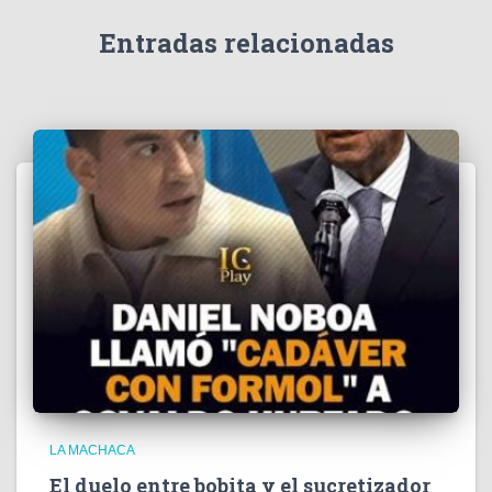
d
e
Entradas relacionadas
o
LA MACHACA
El duelo entre bobita y el sucretizador