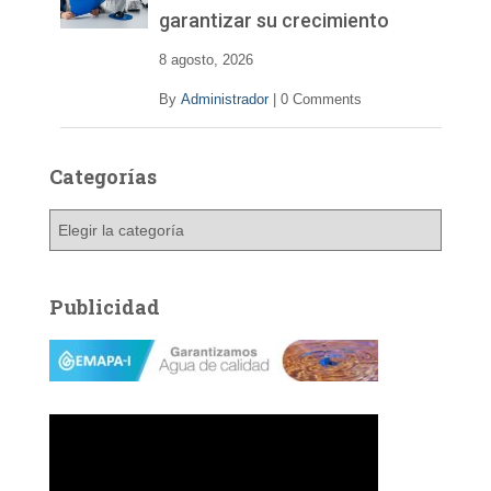
d
garantizar su crecimiento
e
o
8 agosto, 2026
By
Administrador
|
0 Comments
Categorías
C
a
t
e
Publicidad
g
o
r
í
a
s