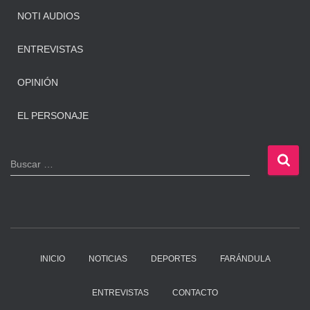
NOTI AUDIOS
ENTREVISTAS
OPINIÓN
EL PERSONAJE
B
Buscar …
u
s
c
a
r
:
INICIO
NOTICIAS
DEPORTES
FARÁNDULA
ENTREVISTAS
CONTACTO