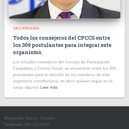
SIN CATEGORÍA
Todos los consejeros del CPCCS entre
los 309 postulantes para integrar este
organismo.
Los actuales consejeros del Consejo de Participación
Ciudadana y Control Social, se encuentran entre los 309
postulantes para la elección de los miembros de este
organismo constitucional, es decir quieren seguir en el
cargo algunos
Leer más
Dirección:
Ibarra - Ecuador
Teléfono:
099 718 4835