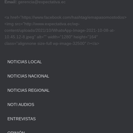
Email:
gerencia@expectativa.ec
<a href=”https://www.facebook.com/hashtag/emapasomostodos>
<img src=”http://www.expectativa.ec/wp-
content/uploads/2021/10/WhatsApp-Image-2021-10-08-at-
10.45.12-8.jpeg” alt=”” width=”1280″ height=”164″
class=”alignnone size-full wp-image-32500″ /></a>
NOTICIAS LOCAL
NOTICIAS NACIONAL
NOTICIAS REGIONAL
NOTI AUDIOS
ENTREVISTAS