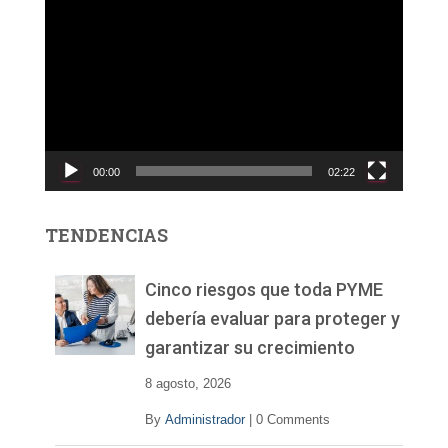
R
e
p
r
o
d
u
c
00:00
02:22
t
o
r
TENDENCIAS
d
e
v
Cinco riesgos que toda PYME
í
debería evaluar para proteger y
d
garantizar su crecimiento
e
o
8 agosto, 2026
By
Administrador
|
0 Comments