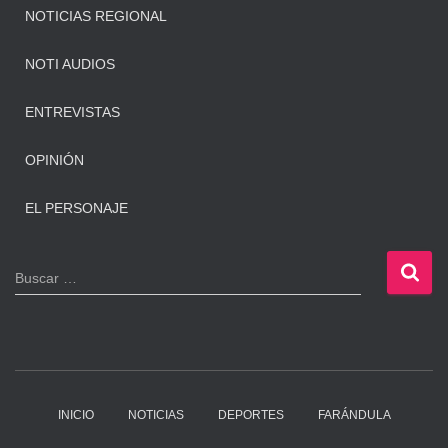
NOTICIAS REGIONAL
NOTI AUDIOS
ENTREVISTAS
OPINIÓN
EL PERSONAJE
B
Buscar …
u
s
c
a
r
:
INICIO
NOTICIAS
DEPORTES
FARÁNDULA