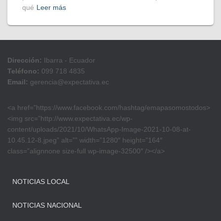
qué
Leer más
Dirección:
Ibarra - Ecuador
Teléfono:
099 718 4835
Email:
gerencia@expectativa.ec
<a href=”https://www.facebook.com/hashtag/emapasomostodos>
<img src=”http://www.expectativa.ec/wp-
content/uploads/2021/10/WhatsApp-Image-2021-10-08-at-
10.45.12-8.jpeg” alt=”” width=”1280″ height=”164″
class=”alignnone size-full wp-image-32500″ /></a>
NOTICIAS LOCAL
NOTICIAS NACIONAL