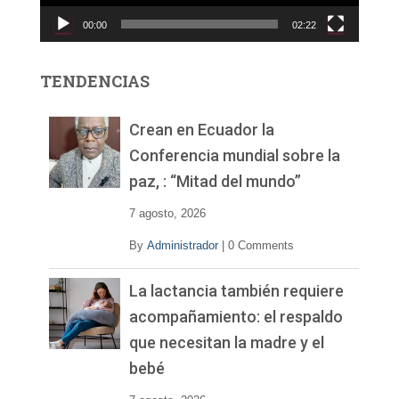
c
00:00
02:22
t
o
r
TENDENCIAS
d
e
v
Crean en Ecuador la
í
Conferencia mundial sobre la
d
paz, : “Mitad del mundo”
e
o
7 agosto, 2026
By
Administrador
|
0 Comments
La lactancia también requiere
acompañamiento: el respaldo
que necesitan la madre y el
bebé