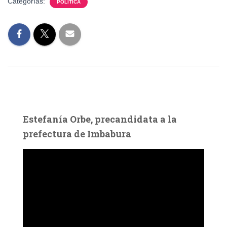
Categorías:
POLÍTICA
Estefanía Orbe, precandidata a la
prefectura de Imbabura
R
e
p
r
o
d
u