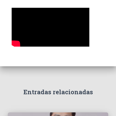
í
a
s
Entradas relacionadas