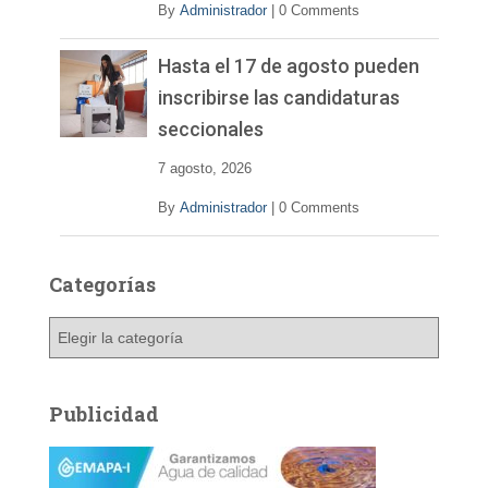
By
Administrador
|
0 Comments
Hasta el 17 de agosto pueden
inscribirse las candidaturas
seccionales
7 agosto, 2026
By
Administrador
|
0 Comments
Categorías
C
a
t
e
Publicidad
g
o
r