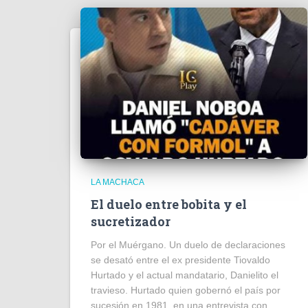
LA MACHACA
El duelo entre bobita y el
sucretizador
Por el Muérgano. Un duelo de declaraciones
se desató entre el ex presidente Tiovaldo
Hurtado y el actual mandatario, Danielito el
travieso. Hurtado quien gobernó el país por
sucesión en 1981, en una entrevista con