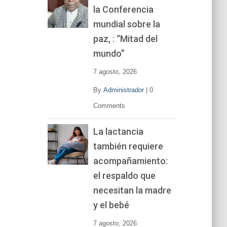
la Conferencia
e
v
mundial sobre la
í
paz, : “Mitad del
d
mundo”
e
o
7 agosto, 2026
By
Administrador
|
0
Comments
La lactancia
también requiere
acompañamiento:
el respaldo que
necesitan la madre
y el bebé
7 agosto, 2026