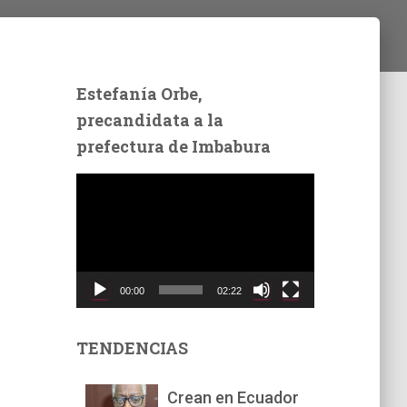
Estefanía Orbe,
precandidata a la
prefectura de Imbabura
R
e
p
r
o
d
00:00
02:22
u
c
t
TENDENCIAS
o
r
Crean en Ecuador
d