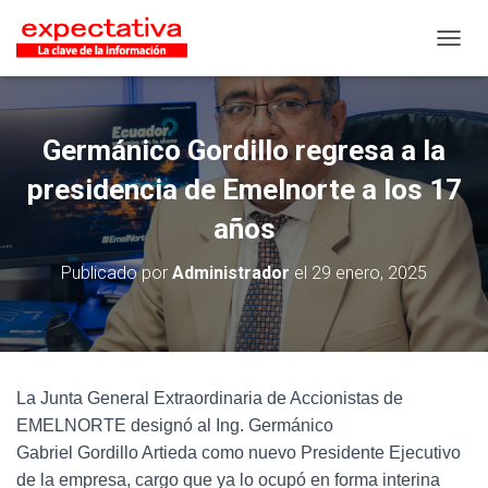
CAMB
Germánico Gordillo regresa a la
presidencia de Emelnorte a los 17
años
Publicado por
Administrador
el
29 enero, 2025
La Junta General Extraordinaria de Accionistas de
EMELNORTE designó al Ing. Germánico
Gabriel Gordillo Artieda como nuevo Presidente Ejecutivo
de la empresa, cargo que ya lo ocupó en forma interina