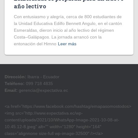
año lectivo
Con entusiasmo y alegría, cerca de 800 estudiantes de
la Unidad Educativa Edilfo Bennett Angulo, en el cantón
Esmeraldas, dieron inicio al año lectivo del régimen
Costa–Galápagos. La jornada arrancó con la
entonación del Himno
Leer más
Dirección:
Ibarra - Ecuador
Teléfono:
099 718 4835
Email:
gerencia@expectativa.ec
<a href=”https://www.facebook.com/hashtag/emapasomostodos>
<img src=”http://www.expectativa.ec/wp-
content/uploads/2021/10/WhatsApp-Image-2021-10-08-at-
10.45.12-8.jpeg” alt=”” width=”1280″ height=”164″
class=”alignnone size-full wp-image-32500″ /></a>