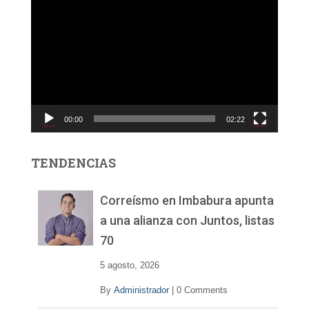
R
e
p
r
o
d
u
c
00:00
02:22
t
o
r
TENDENCIAS
d
e
v
Correísmo en Imbabura apunta
í
a una alianza con Juntos, listas
d
70
e
o
5 agosto, 2026
By
Administrador
|
0 Comments