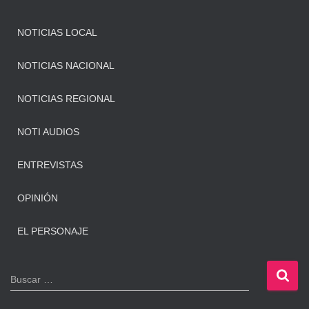
NOTICIAS LOCAL
NOTICIAS NACIONAL
NOTICIAS REGIONAL
NOTI AUDIOS
ENTREVISTAS
OPINIÓN
EL PERSONAJE
B
Buscar …
u
s