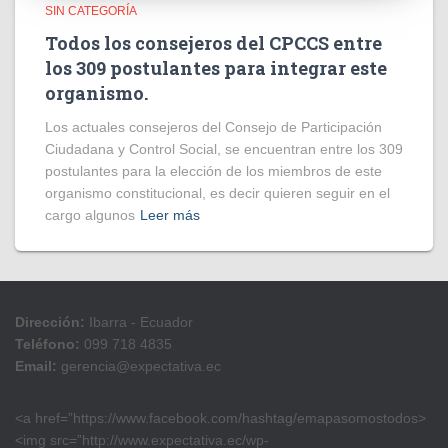
SIN CATEGORÍA
Todos los consejeros del CPCCS entre
los 309 postulantes para integrar este
organismo.
Los actuales consejeros del Consejo de Participación
Ciudadana y Control Social, se encuentran entre los 309
postulantes para la elección de los miembros de este
organismo constitucional, es decir quieren seguir en el
cargo algunos
Leer más
Dirección:
Ibarra - Ecuador
Teléfono:
099 718 4835
Email:
gerencia@expectativa.ec
<a href=”https://www.facebook.com/hashtag/emapasomostodos>
<img src=”http://www.expectativa.ec/wp-