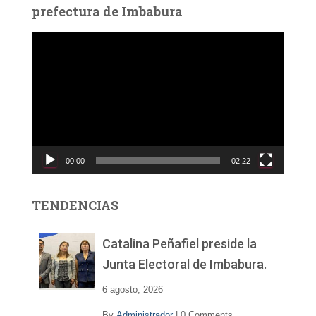
prefectura de Imbabura
R
e
p
r
o
d
u
c
00:00
02:22
t
o
r
TENDENCIAS
d
e
v
Catalina Peñafiel preside la
í
Junta Electoral de Imbabura.
d
e
6 agosto, 2026
o
By
Administrador
|
0 Comments