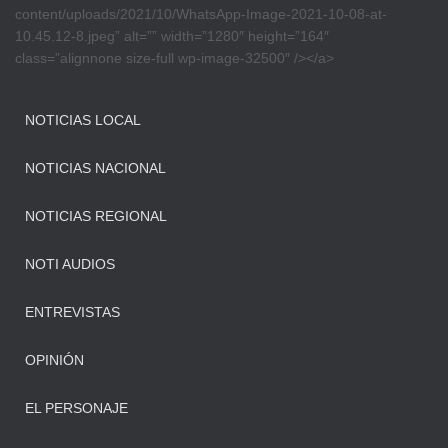
content/uploads/2021/10/WhatsApp-Image-2021-10-08-at-
10.45.12-8.jpeg” alt=”” width=”1280″ height=”164″
class=”alignnone size-full wp-image-32500″ /></a>
NOTICIAS LOCAL
NOTICIAS NACIONAL
NOTICIAS REGIONAL
NOTI AUDIOS
ENTREVISTAS
OPINIÓN
EL PERSONAJE