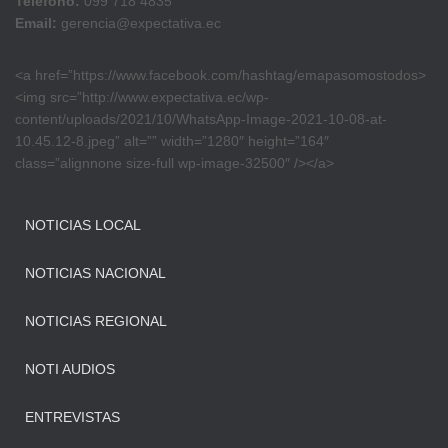
Teléfono:
099 718 4835
Email:
gerencia@expectativa.ec
<a href=”https://www.facebook.com/hashtag/emapasomostodos>
<img src=”http://www.expectativa.ec/wp-
content/uploads/2021/10/WhatsApp-Image-2021-10-08-at-
10.45.12-8.jpeg” alt=”” width=”1280″ height=”164″
class=”alignnone size-full wp-image-32500″ /></a>
NOTICIAS LOCAL
NOTICIAS NACIONAL
NOTICIAS REGIONAL
NOTI AUDIOS
ENTREVISTAS