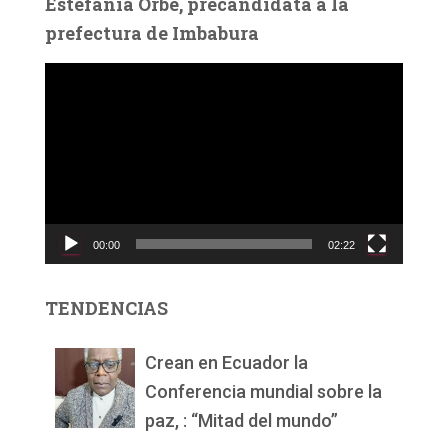
Estefanía Orbe, precandidata a la
prefectura de Imbabura
R
e
p
r
o
d
u
c
00:00
02:22
t
o
r
TENDENCIAS
d
e
v
Crean en Ecuador la
í
Conferencia mundial sobre la
d
paz, : “Mitad del mundo”
e
o