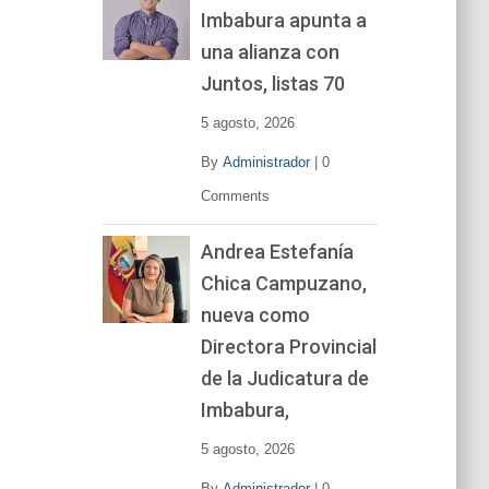
Imbabura apunta a
e
v
una alianza con
í
Juntos, listas 70
d
e
5 agosto, 2026
o
By
Administrador
|
0
Comments
Andrea Estefanía
Chica Campuzano,
nueva como
Directora Provincial
de la Judicatura de
Imbabura,
5 agosto, 2026
By
Administrador
|
0