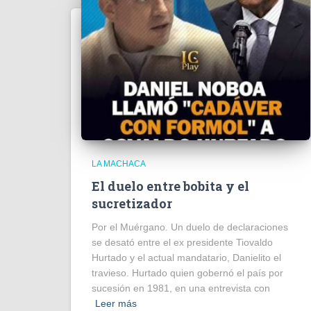
LA MACHACA
El duelo entre bobita y el
sucretizador
Por el Muérgano. Un duelo de declaraciones
se desató entre el ex presidente Tiovaldo
Hurtado y el actual mandatario, Danielito el
travieso. Hurtado quien gobernó el país por
sucesión en 1981, en una entrevista con
Leer más