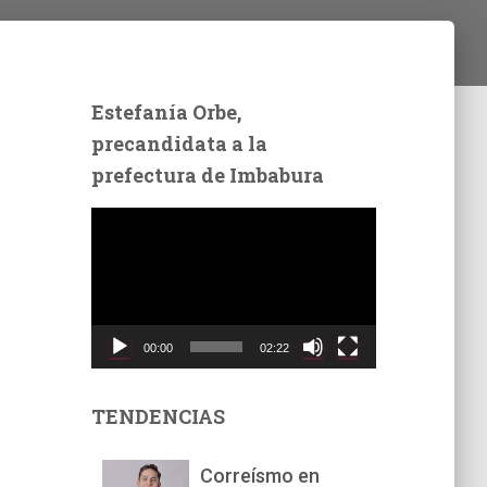
Estefanía Orbe,
precandidata a la
prefectura de Imbabura
R
e
p
r
o
d
00:00
02:22
u
c
t
TENDENCIAS
o
r
Correísmo en
d