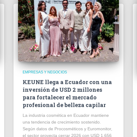
EMPRESAS Y NEGOCIOS
KEUNE llega a Ecuador con una
inversión de USD 2 millones
para fortalecer el mercado
profesional de belleza capilar
La industria cosmética en Ecuador mantiene
una tendencia de crecimiento sostenido.
Según datos de Procosméticos y Euromonitor,
el sector proyecta cerrar 2026 con USD 1.656