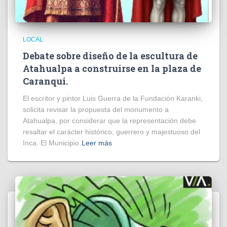
LOCAL
Debate sobre diseño de la escultura de
Atahualpa a construirse en la plaza de
Caranqui.
El escritor y pintor Luis Guerra de la Fundación Karanki,
solicita revisar la propuesta del monumento a
Atahualpa, por considerar que la representación debe
resaltar el carácter histórico, guerrero y majestuoso del
Inca. El Municipio
Leer más