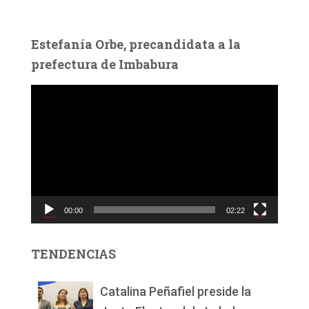
Estefanía Orbe, precandidata a la
prefectura de Imbabura
R
e
p
r
o
d
u
c
00:00
02:22
t
o
r
TENDENCIAS
d
e
v
Catalina Peñafiel preside la
í