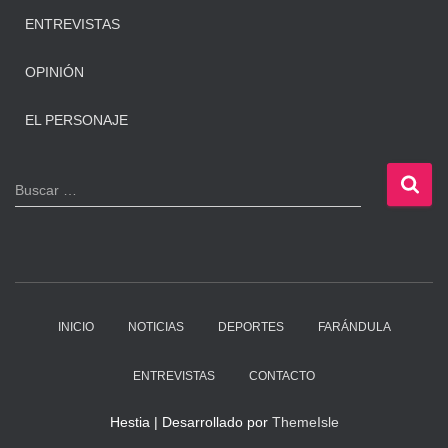
ENTREVISTAS
OPINIÓN
EL PERSONAJE
B
Buscar …
u
s
c
a
r
:
INICIO
NOTICIAS
DEPORTES
FARÁNDULA
ENTREVISTAS
CONTACTO
Hestia | Desarrollado por
ThemeIsle