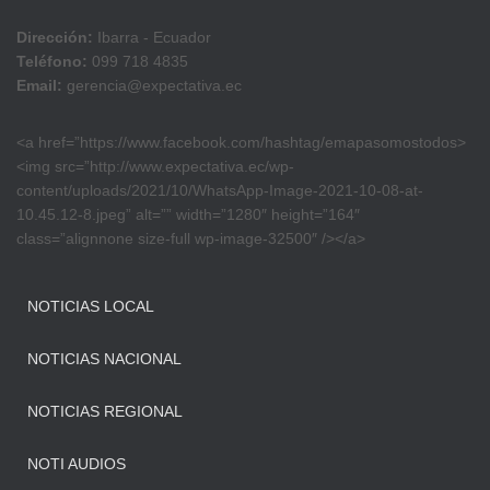
Dirección:
Ibarra - Ecuador
Teléfono:
099 718 4835
Email:
gerencia@expectativa.ec
<a href=”https://www.facebook.com/hashtag/emapasomostodos>
<img src=”http://www.expectativa.ec/wp-
content/uploads/2021/10/WhatsApp-Image-2021-10-08-at-
10.45.12-8.jpeg” alt=”” width=”1280″ height=”164″
class=”alignnone size-full wp-image-32500″ /></a>
NOTICIAS LOCAL
NOTICIAS NACIONAL
NOTICIAS REGIONAL
NOTI AUDIOS