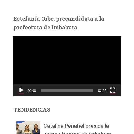
Estefanía Orbe, precandidata a la
prefectura de Imbabura
R
e
p
r
o
d
u
c
00:00
02:22
t
o
r
TENDENCIAS
d
e
v
Catalina Peñafiel preside la
í