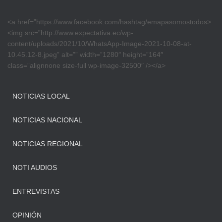
<a href=”https://www.facebook.com/hashtag/emapasomostodos>
<img src=”http://www.expectativa.ec/wp-
content/uploads/2021/10/WhatsApp-Image-2021-10-08-at-
10.45.12-8.jpeg” alt=”” width=”1280″ height=”164″
class=”alignnone size-full wp-image-32500″ /></a>
NOTICIAS LOCAL
NOTICIAS NACIONAL
NOTICIAS REGIONAL
NOTI AUDIOS
ENTREVISTAS
OPINIÓN