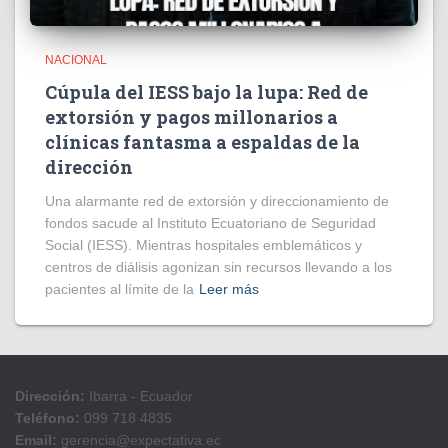
NACIONAL
Cúpula del IESS bajo la lupa: Red de
extorsión y pagos millonarios a
clínicas fantasma a espaldas de la
dirección
​Una alarmante red de extorsión y direccionamiento de
fondos sacude al Instituto Ecuatoriano de Seguridad
Social (IESS). Mientras hospitales emblemáticos y
centros de diálisis agonizan sin recursos llevando a los
pacientes al límite de la
Leer más
Dirección:
Ibarra - Ecuador
Teléfono:
099 718 4835
Email:
gerencia@expectativa.ec