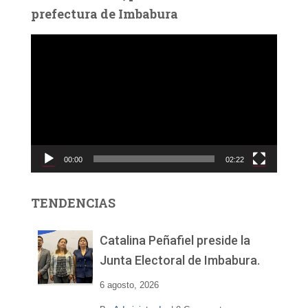
prefectura de Imbabura
R
e
p
r
o
d
u
c
00:00
02:22
t
o
r
TENDENCIAS
d
e
v
Catalina Peñafiel preside la
í
Junta Electoral de Imbabura.
d
e
6 agosto, 2026
o