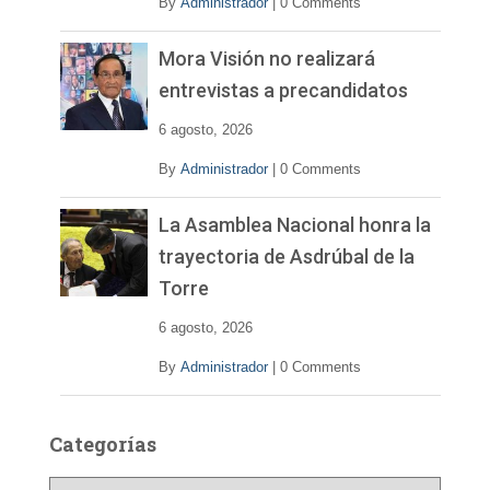
By
Administrador
|
0 Comments
Mora Visión no realizará
entrevistas a precandidatos
6 agosto, 2026
By
Administrador
|
0 Comments
La Asamblea Nacional honra la
trayectoria de Asdrúbal de la
Torre
6 agosto, 2026
By
Administrador
|
0 Comments
Categorías
C