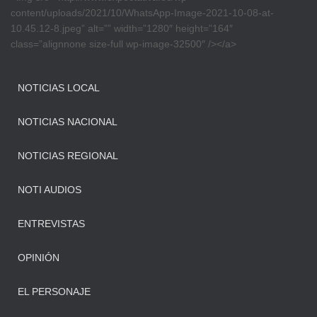
content/uploads/2021/10/WhatsApp-Image-2021-10-08-at-
10.45.12-8.jpeg” alt=”” width=”1280″ height=”164″
class=”alignnone size-full wp-image-32500″ /></a>
NOTICIAS LOCAL
NOTICIAS NACIONAL
NOTICIAS REGIONAL
NOTI AUDIOS
ENTREVISTAS
OPINIÓN
EL PERSONAJE