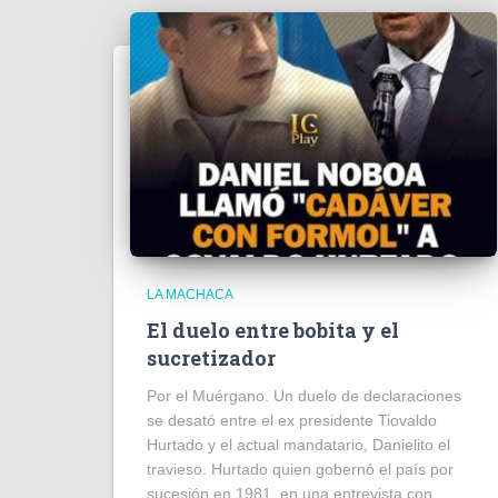
LA MACHACA
El duelo entre bobita y el
sucretizador
Por el Muérgano. Un duelo de declaraciones
se desató entre el ex presidente Tiovaldo
Hurtado y el actual mandatario, Danielito el
travieso. Hurtado quien gobernó el país por
sucesión en 1981, en una entrevista con