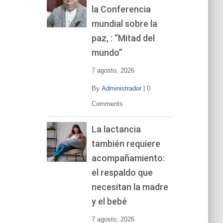
la Conferencia
e
v
mundial sobre la
í
paz, : “Mitad del
d
mundo”
e
o
7 agosto, 2026
By
Administrador
|
0
Comments
La lactancia
también requiere
acompañamiento:
el respaldo que
necesitan la madre
y el bebé
7 agosto, 2026