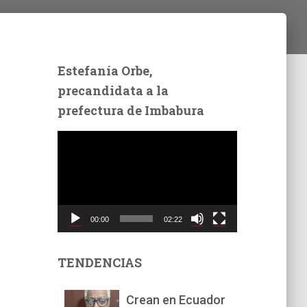
Estefanía Orbe,
precandidata a la
prefectura de Imbabura
R
e
p
r
o
d
00:00
02:22
u
c
t
TENDENCIAS
o
r
Crean en Ecuador
d