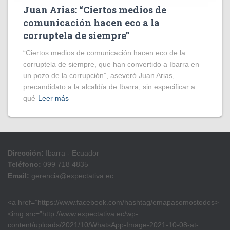
Juan Arias: “Ciertos medios de
comunicación hacen eco a la
corruptela de siempre”
“Ciertos medios de comunicación hacen eco de la
corruptela de siempre, que han convertido a Ibarra en
un pozo de la corrupción”, aseveró Juan Arias,
precandidato a la alcaldía de Ibarra, sin especificar a
qué
Leer más
Dirección:
Ibarra - Ecuador
Teléfono:
099 718 4835
Email:
gerencia@expectativa.ec
<a href=”https://www.facebook.com/hashtag/emapasomostodos>
<img src=”http://www.expectativa.ec/wp-
content/uploads/2021/10/WhatsApp-Image-2021-10-08-at-