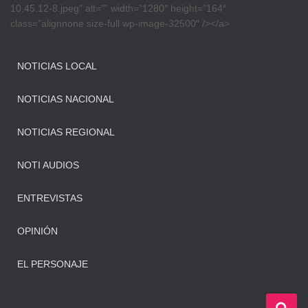
10.45.12-8.jpeg” alt=”” width=”1280″ height=”164″
class=”alignnone size-full wp-image-32500″ /></a>
NOTICIAS LOCAL
NOTICIAS NACIONAL
NOTICIAS REGIONAL
NOTI AUDIOS
ENTREVISTAS
OPINIÓN
EL PERSONAJE
B