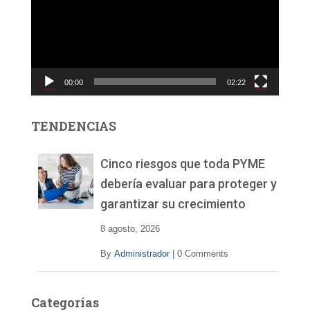
r
o
d
u
c
00:00
02:22
t
o
r
TENDENCIAS
d
e
v
Cinco riesgos que toda PYME
í
debería evaluar para proteger y
d
garantizar su crecimiento
e
o
8 agosto, 2026
By
Administrador
|
0 Comments
Categorías