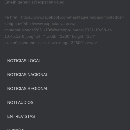
Email:
gerencia@expectativa.ec
<a href=”https://www.facebook.com/hashtag/emapasomostodos>
<img src=”http://www.expectativa.ec/wp-
content/uploads/2021/10/WhatsApp-Image-2021-10-08-at-
10.45.12-8.jpeg” alt=”” width=”1280″ height=”164″
class=”alignnone size-full wp-image-32500″ /></a>
NOTICIAS LOCAL
NOTICIAS NACIONAL
NOTICIAS REGIONAL
NOTI AUDIOS
ENTREVISTAS