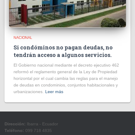
NACIONAL
Si condóminos no pagan deudas, no
tendrán acceso a algunos servicios.
El Gobierno nacional mediante el decreto ejecutivo 462
reformó el reglamento general de la Ley de Propiedad
horizontal por el cual cambia las reglas para el manejo
de deudas en condominios, conjuntos habitacionales y
urbanizaciones.
Leer más
Dirección:
Ibarra - Ecuador
Teléfono:
099 718 4835