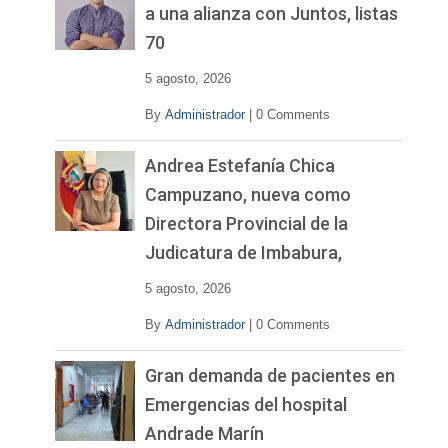
í
a una alianza con Juntos, listas
d
70
e
o
5 agosto, 2026
By
Administrador
|
0 Comments
Andrea Estefanía Chica
Campuzano, nueva como
Directora Provincial de la
Judicatura de Imbabura,
5 agosto, 2026
By
Administrador
|
0 Comments
Gran demanda de pacientes en
Emergencias del hospital
Andrade Marín