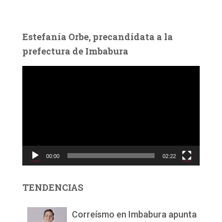
Estefanía Orbe, precandidata a la
prefectura de Imbabura
R
e
p
r
o
d
u
c
00:00
02:22
t
o
r
TENDENCIAS
d
e
v
Correísmo en Imbabura apunta