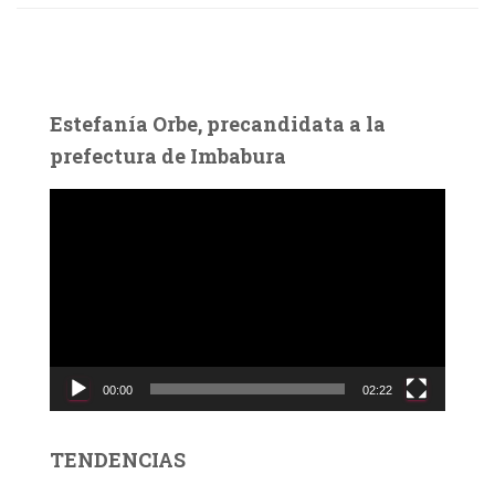
Estefanía Orbe, precandidata a la
prefectura de Imbabura
R
e
p
r
o
d
u
c
00:00
02:22
t
o
r
TENDENCIAS
d
e