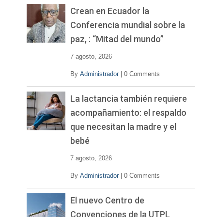
v
Crean en Ecuador la
í
Conferencia mundial sobre la
d
paz, : “Mitad del mundo”
e
o
7 agosto, 2026
By
Administrador
|
0 Comments
La lactancia también requiere
acompañamiento: el respaldo
que necesitan la madre y el
bebé
7 agosto, 2026
By
Administrador
|
0 Comments
El nuevo Centro de
Convenciones de la UTPL