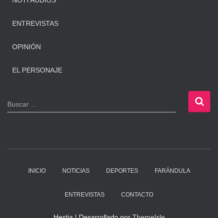
NOTI AUDIOS
ENTREVISTAS
OPINIÓN
EL PERSONAJE
B
Buscar …
u
s
c
a
r
:
INICIO
NOTICIAS
DEPORTES
FARÁNDULA
ENTREVISTAS
CONTACTO
Hestia | Desarrollado por
ThemeIsle