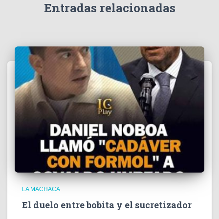
e
Entradas relacionadas
o
LA MACHACA
El duelo entre bobita y el sucretizador