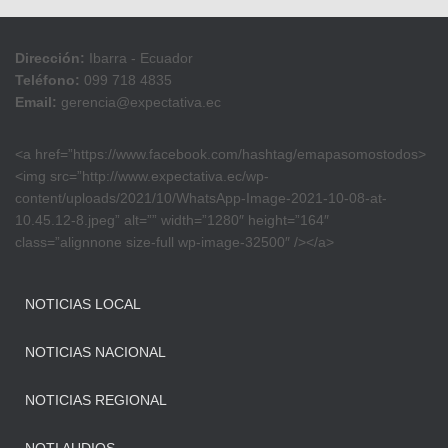
Dirección:
Ibarra - Ecuador
Teléfono:
099 718 4835
Email:
gerencia@expectativa.ec
<a href=”https://www.facebook.com/hashtag/emapasomostodos>
<img src=”http://www.expectativa.ec/wp-
content/uploads/2021/10/WhatsApp-Image-2021-10-08-at-
10.45.12-8.jpeg” alt=”” width=”1280″ height=”164″
class=”alignnone size-full wp-image-32500″ /></a>
NOTICIAS LOCAL
NOTICIAS NACIONAL
NOTICIAS REGIONAL