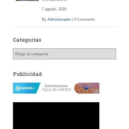
7 agosto, 2026
By
Administrador
|
0 Comments
Categorías
C
a
t
e
Publicidad
g
o
r
í
a
s