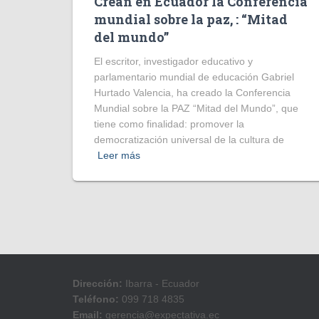
Crean en Ecuador la Conferencia
mundial sobre la paz, : “Mitad
del mundo”
El escritor, investigador educativo y
parlamentario mundial de educación Gabriel
Hurtado Valencia, ha creado la Conferencia
Mundial sobre la PAZ “Mitad del Mundo”, que
tiene como finalidad: promover la
democratización universal de la cultura de
Leer más
Dirección:
Ibarra - Ecuador
Teléfono:
099 718 4835
Email:
gerencia@expectativa.ec