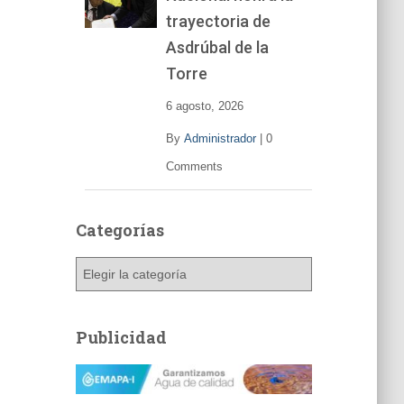
trayectoria de
Asdrúbal de la
Torre
6 agosto, 2026
By
Administrador
|
0
Comments
Categorías
C
a
t
e
Publicidad
g
o
r