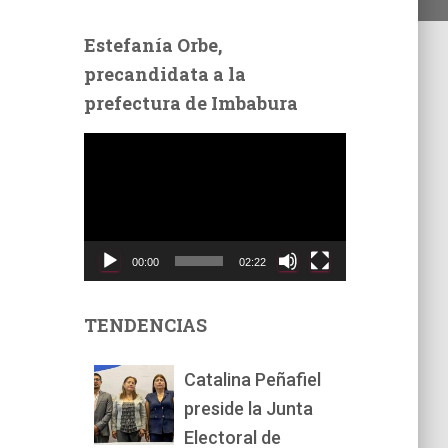
Estefanía Orbe,
precandidata a la
prefectura de Imbabura
R
e
p
r
o
d
00:00
02:22
u
c
t
TENDENCIAS
o
r
Catalina Peñafiel
d
preside la Junta
e
v
Electoral de