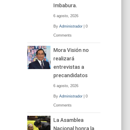
í
Imbabura.
d
e
6 agosto, 2026
o
By
Administrador
|
0
Comments
Mora Visión no
realizará
entrevistas a
precandidatos
6 agosto, 2026
By
Administrador
|
0
Comments
La Asamblea
Nacional honra la