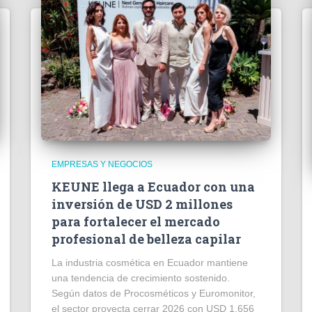
EMPRESAS Y NEGOCIOS
KEUNE llega a Ecuador con una
inversión de USD 2 millones
para fortalecer el mercado
profesional de belleza capilar
La industria cosmética en Ecuador mantiene
una tendencia de crecimiento sostenido.
Según datos de Procosméticos y Euromonitor,
el sector proyecta cerrar 2026 con USD 1.656