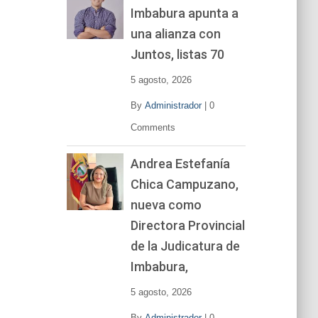
Imbabura apunta a
e
v
una alianza con
í
Juntos, listas 70
d
e
5 agosto, 2026
o
By
Administrador
|
0
Comments
Andrea Estefanía
Chica Campuzano,
nueva como
Directora Provincial
de la Judicatura de
Imbabura,
5 agosto, 2026
By
Administrador
|
0