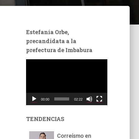
Estefanía Orbe,
precandidata a la
prefectura de Imbabura
R
e
p
r
o
d
00:00
02:22
u
c
t
TENDENCIAS
o
r
Correísmo en
d