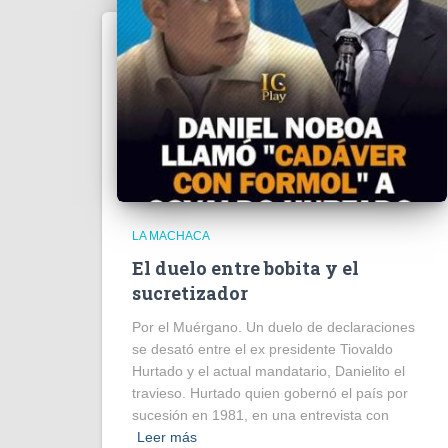
LA MACHACA
El duelo entre bobita y el
sucretizador
Por el Muérgano. Un duelo de declaraciones
se desató entre el ex presidente Tiovaldo
Hurtado y el actual mandatario, Danielito el
travieso. Hurtado quien gobernó el país por
sucesión en 1981, en una entrevista con
Leer más