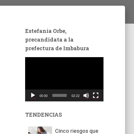
Estefanía Orbe,
precandidata a la
prefectura de Imbabura
R
e
p
r
o
d
00:00
02:22
u
c
t
TENDENCIAS
o
r
Cinco riesgos que
d