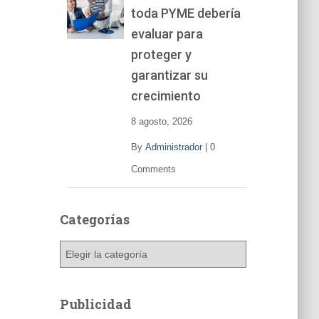
toda PYME debería
e
v
evaluar para
í
proteger y
d
garantizar su
e
o
crecimiento
8 agosto, 2026
By
Administrador
|
0
Comments
Categorías
C
a
t
e
Publicidad
g