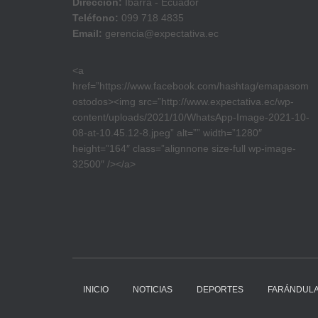
Dirección:
Ibarra - Ecuador
Teléfono:
099 718 4835
Email:
gerencia@expectativa.ec
<a
href=”https://www.facebook.com/hashtag/emapasom
ostodos><img src=”http://www.expectativa.ec/wp-
content/uploads/2021/10/WhatsApp-Image-2021-10-
08-at-10.45.12-8.jpeg” alt=”” width=”1280″
height=”164″ class=”alignnone size-full wp-image-
32500″ /></a>
INICIO
NOTICIAS
DEPORTES
FARÁNDUL