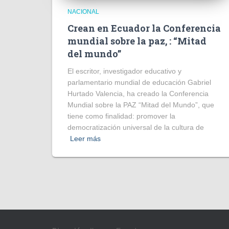
NACIONAL
Crean en Ecuador la Conferencia
mundial sobre la paz, : “Mitad
del mundo”
El escritor, investigador educativo y
parlamentario mundial de educación Gabriel
Hurtado Valencia, ha creado la Conferencia
Mundial sobre la PAZ “Mitad del Mundo”, que
tiene como finalidad: promover la
democratización universal de la cultura de
Leer más