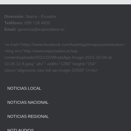
Dirección:
Ibarra - Ecuador
Teléfono:
099 718 4835
Email:
gerencia@expectativa.ec
<a href=”https://www.facebook.com/hashtag/emapasomostodos>
<img src=”http://www.expectativa.ec/wp-
content/uploads/2021/10/WhatsApp-Image-2021-10-08-at-
10.45.12-8.jpeg” alt=”” width=”1280″ height=”164″
class=”alignnone size-full wp-image-32500″ /></a>
NOTICIAS LOCAL
NOTICIAS NACIONAL
NOTICIAS REGIONAL
NOTI AUDIOS