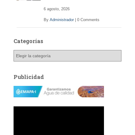
6 agosto, 2026
By
Administrador
|
0 Comments
Categorías
C
a
t
e
Publicidad
g
o
r
í
a
s