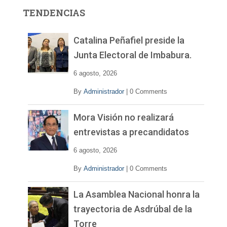
r
TENDENCIAS
d
e
v
Catalina Peñafiel preside la
í
Junta Electoral de Imbabura.
d
e
6 agosto, 2026
o
By
Administrador
|
0 Comments
Mora Visión no realizará
entrevistas a precandidatos
6 agosto, 2026
By
Administrador
|
0 Comments
La Asamblea Nacional honra la
trayectoria de Asdrúbal de la
Torre