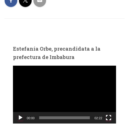
Estefanía Orbe, precandidata a la
prefectura de Imbabura
R
e
p
r
o
d
u
c
00:00
02:22
t
o