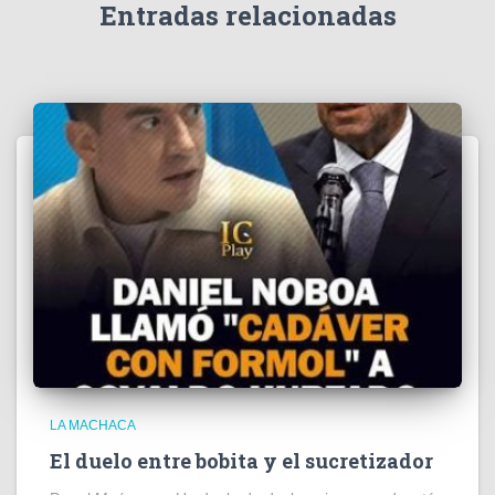
e
Entradas relacionadas
o
LA MACHACA
El duelo entre bobita y el sucretizador