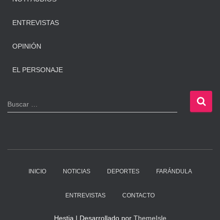
ENTREVISTAS
OPINIÓN
EL PERSONAJE
B
Buscar …
u
s
c
a
r
:
INICIO
NOTICIAS
DEPORTES
FARÁNDULA
ENTREVISTAS
CONTACTO
Hestia | Desarrollado por
ThemeIsle