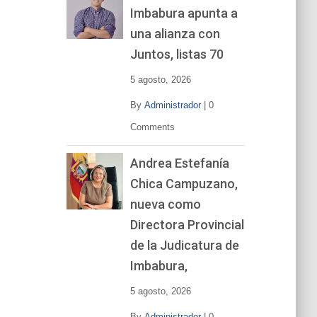
Imbabura apunta a
e
v
una alianza con
í
Juntos, listas 70
d
e
5 agosto, 2026
o
By
Administrador
|
0
Comments
Andrea Estefanía
Chica Campuzano,
nueva como
Directora Provincial
de la Judicatura de
Imbabura,
5 agosto, 2026
By
Administrador
|
0