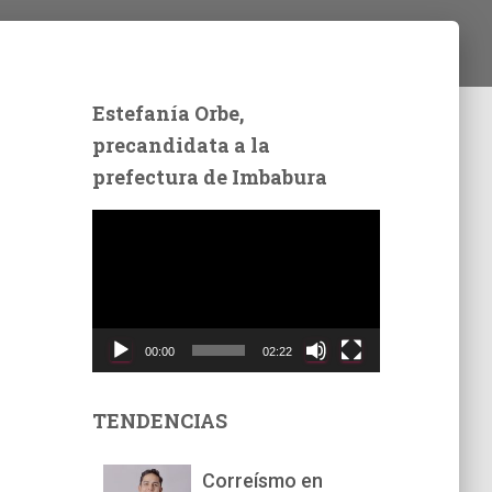
Estefanía Orbe,
precandidata a la
prefectura de Imbabura
R
e
p
r
o
d
00:00
02:22
u
c
t
TENDENCIAS
o
r
Correísmo en
d