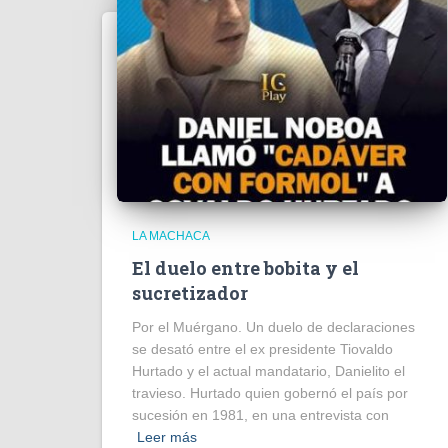
LA MACHACA
El duelo entre bobita y el
sucretizador
Por el Muérgano. Un duelo de declaraciones
se desató entre el ex presidente Tiovaldo
Hurtado y el actual mandatario, Danielito el
travieso. Hurtado quien gobernó el país por
sucesión en 1981, en una entrevista con
Leer más