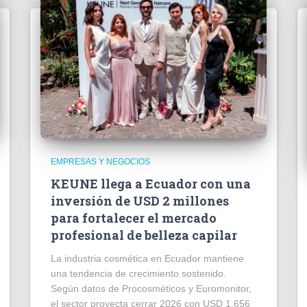
EMPRESAS Y NEGOCIOS
KEUNE llega a Ecuador con una
inversión de USD 2 millones
para fortalecer el mercado
profesional de belleza capilar
La industria cosmética en Ecuador mantiene
una tendencia de crecimiento sostenido.
Según datos de Procosméticos y Euromonitor,
el sector proyecta cerrar 2026 con USD 1.656