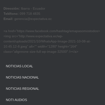
Dirección:
Ibarra - Ecuador
Teléfono:
099 718 4835
Email:
gerencia@expectativa.ec
<a href=”https://www.facebook.com/hashtag/emapasomostodos>
<img src=”http://www.expectativa.ec/wp-
content/uploads/2021/10/WhatsApp-Image-2021-10-08-at-
10.45.12-8.jpeg” alt=”” width=”1280″ height=”164″
class=”alignnone size-full wp-image-32500″ /></a>
NOTICIAS LOCAL
NOTICIAS NACIONAL
NOTICIAS REGIONAL
NOTI AUDIOS