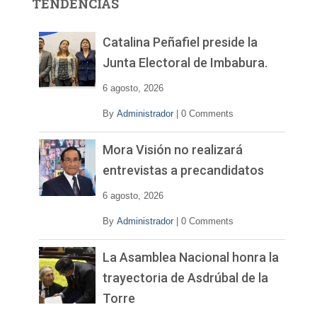
TENDENCIAS
d
e
v
Catalina Peñafiel preside la
í
Junta Electoral de Imbabura.
d
e
6 agosto, 2026
o
By
Administrador
|
0 Comments
Mora Visión no realizará
entrevistas a precandidatos
6 agosto, 2026
By
Administrador
|
0 Comments
La Asamblea Nacional honra la
trayectoria de Asdrúbal de la
Torre