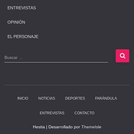
ENTREVISTAS
OPINIÓN
EL PERSONAJE
B
Buscar …
u
s
c
a
r
:
INICIO
NOTICIAS
DEPORTES
FARÁNDULA
ENTREVISTAS
CONTACTO
Hestia | Desarrollado por
ThemeIsle