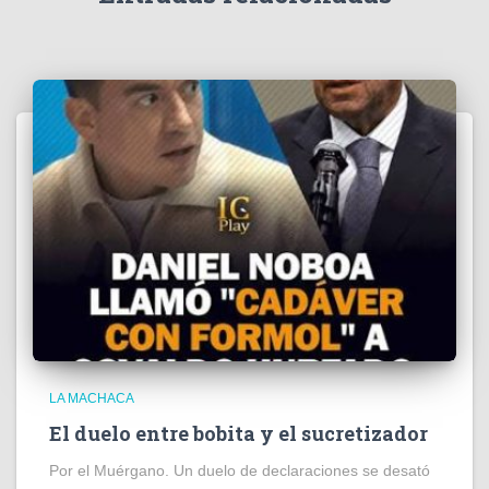
o
LA MACHACA
El duelo entre bobita y el sucretizador
Por el Muérgano. Un duelo de declaraciones se desató