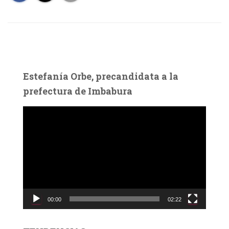
Estefanía Orbe, precandidata a la
prefectura de Imbabura
R
e
p
r
o
d
u
c
00:00
02:22
t
o
r