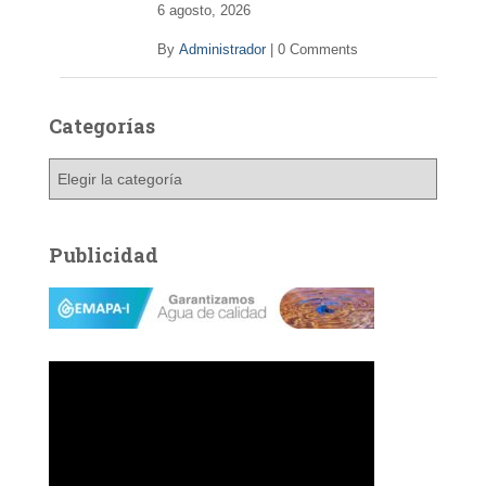
6 agosto, 2026
By
Administrador
|
0 Comments
Categorías
C
a
t
e
Publicidad
g
o
r
í
a
s