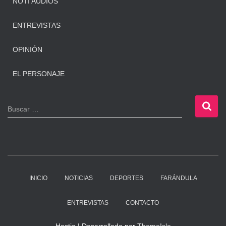
NOTI AUDIOS
ENTREVISTAS
OPINIÓN
EL PERSONAJE
B
Buscar …
u
s
c
a
r
:
INICIO
NOTICIAS
DEPORTES
FARÁNDULA
ENTREVISTAS
CONTACTO