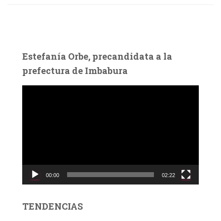
Estefanía Orbe, precandidata a la
prefectura de Imbabura
R
e
p
r
o
d
u
c
00:00
02:22
t
o
r
TENDENCIAS
d
e