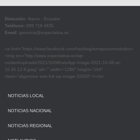
Dirección:
Ibarra - Ecuador
Teléfono:
099 718 4835
Email:
gerencia@expectativa.ec
<a href=”https://www.facebook.com/hashtag/emapasomostodos>
<img src=”http://www.expectativa.ec/wp-
content/uploads/2021/10/WhatsApp-Image-2021-10-08-at-
10.45.12-8.jpeg” alt=”” width=”1280″ height=”164″
class=”alignnone size-full wp-image-32500″ /></a>
NOTICIAS LOCAL
NOTICIAS NACIONAL
NOTICIAS REGIONAL