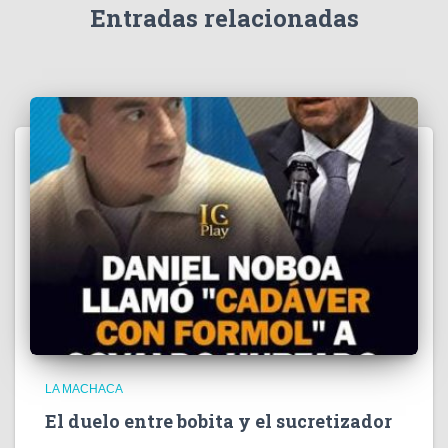
e
Entradas relacionadas
o
LA MACHACA
El duelo entre bobita y el sucretizador