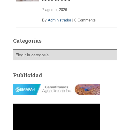
7 agosto, 2026
By
Administrador
|
0 Comments
Categorías
C
a
t
e
Publicidad
g
o
r
í
a
s