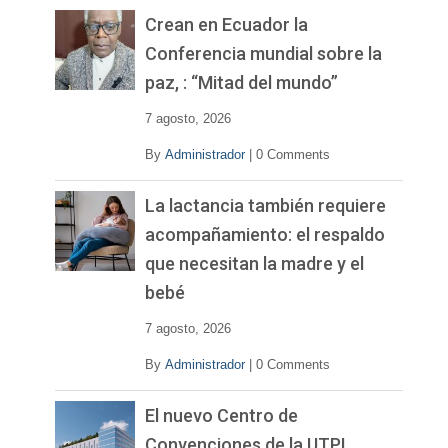
v
Crean en Ecuador la
í
Conferencia mundial sobre la
d
paz, : “Mitad del mundo”
e
o
7 agosto, 2026
By
Administrador
|
0 Comments
La lactancia también requiere
acompañamiento: el respaldo
que necesitan la madre y el
bebé
7 agosto, 2026
By
Administrador
|
0 Comments
El nuevo Centro de
Convenciones de la UTPL