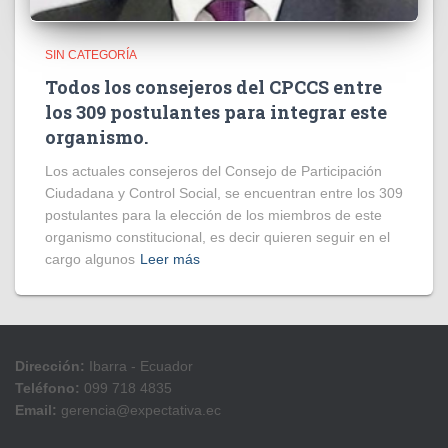
SIN CATEGORÍA
Todos los consejeros del CPCCS entre
los 309 postulantes para integrar este
organismo.
Los actuales consejeros del Consejo de Participación
Ciudadana y Control Social, se encuentran entre los 309
postulantes para la elección de los miembros de este
organismo constitucional, es decir quieren seguir en el
cargo algunos
Leer más
Dirección:
Ibarra - Ecuador
Teléfono:
099 718 4835
Email:
gerencia@expectativa.ec