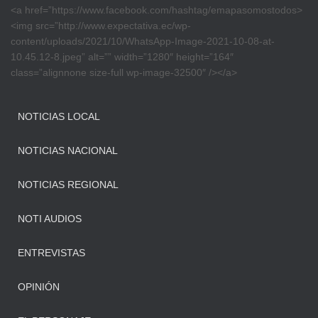
<a href=”https://www.facebook.com/hashtag/emapasomostodos>
<img src=”http://www.expectativa.ec/wp-
content/uploads/2021/10/WhatsApp-Image-2021-10-08-at-
10.45.12-8.jpeg” alt=”” width=”1280″ height=”164″
class=”alignnone size-full wp-image-32500″ /></a>
NOTICIAS LOCAL
NOTICIAS NACIONAL
NOTICIAS REGIONAL
NOTI AUDIOS
ENTREVISTAS
OPINIÓN