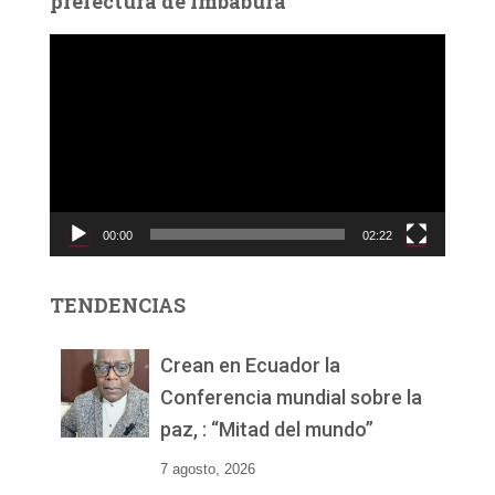
prefectura de Imbabura
R
e
p
r
o
d
u
c
00:00
02:22
t
o
r
TENDENCIAS
d
e
v
Crean en Ecuador la
í
Conferencia mundial sobre la
d
paz, : “Mitad del mundo”
e
o
7 agosto, 2026