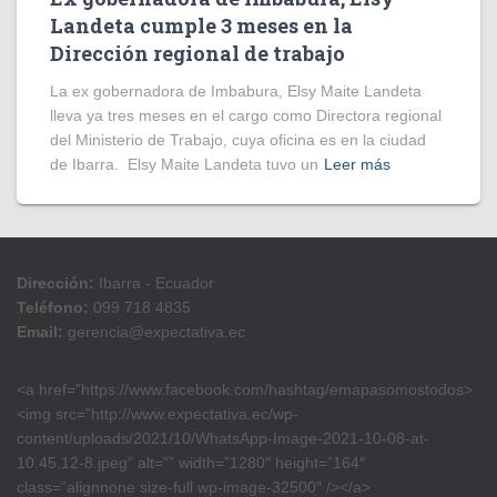
Landeta cumple 3 meses en la
Dirección regional de trabajo
La ex gobernadora de Imbabura, Elsy Maite Landeta
lleva ya tres meses en el cargo como Directora regional
del Ministerio de Trabajo, cuya oficina es en la ciudad
de Ibarra. Elsy Maite Landeta tuvo un
Leer más
Dirección:
Ibarra - Ecuador
Teléfono:
099 718 4835
Email:
gerencia@expectativa.ec
<a href=”https://www.facebook.com/hashtag/emapasomostodos>
<img src=”http://www.expectativa.ec/wp-
content/uploads/2021/10/WhatsApp-Image-2021-10-08-at-
10.45.12-8.jpeg” alt=”” width=”1280″ height=”164″
class=”alignnone size-full wp-image-32500″ /></a>