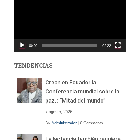
p
r
o
d
u
c
00:00
02:22
t
o
r
TENDENCIAS
d
e
v
Crean en Ecuador la
í
Conferencia mundial sobre la
d
paz, : “Mitad del mundo”
e
o
7 agosto, 2026
By
Administrador
|
0 Comments
La lactancia también requiere