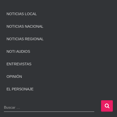
NOTICIAS LOCAL
NOTICIAS NACIONAL
NOTICIAS REGIONAL
NOTI AUDIOS
ENTREVISTAS
OPINIÓN
EL PERSONAJE
B
Buscar …
u
s