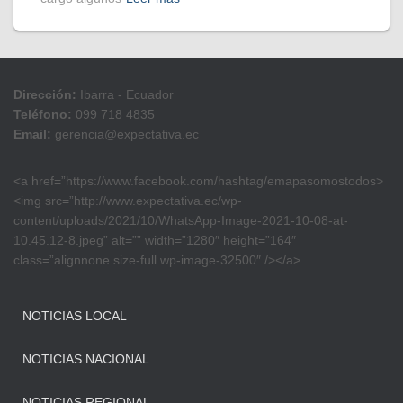
Dirección:
Ibarra - Ecuador
Teléfono:
099 718 4835
Email:
gerencia@expectativa.ec
<a href=”https://www.facebook.com/hashtag/emapasomostodos>
<img src=”http://www.expectativa.ec/wp-
content/uploads/2021/10/WhatsApp-Image-2021-10-08-at-
10.45.12-8.jpeg” alt=”” width=”1280″ height=”164″
class=”alignnone size-full wp-image-32500″ /></a>
NOTICIAS LOCAL
NOTICIAS NACIONAL
NOTICIAS REGIONAL