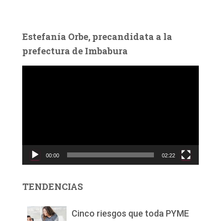
Estefanía Orbe, precandidata a la
prefectura de Imbabura
R
e
p
r
o
d
u
c
00:00
02:22
t
o
r
TENDENCIAS
d
e
v
Cinco riesgos que toda PYME