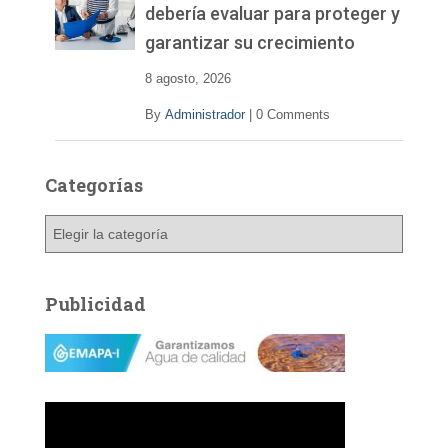
í
debería evaluar para proteger y
d
garantizar su crecimiento
e
o
8 agosto, 2026
By
Administrador
|
0 Comments
Categorías
C
a
t
e
Publicidad
g
o
r
í
a
s