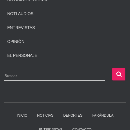
NOTI AUDIOS
ENTREVISTAS
OPINIÓN
EL PERSONAJE
B
Buscar …
u
s
c
a
r
:
INICIO
NOTICIAS
DEPORTES
FARÁNDULA
ENTREVISTAS
CONTACTO