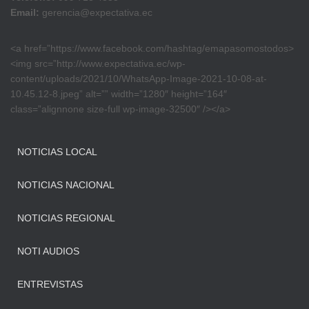
Email:
gerencia@expectativa.ec
<a href=”https://www.facebook.com/hashtag/emapasomostodos>
<img src=”http://www.expectativa.ec/wp-
content/uploads/2021/10/WhatsApp-Image-2021-10-08-at-
10.45.12-8.jpeg” alt=”” width=”1280″ height=”164″
class=”alignnone size-full wp-image-32500″ /></a>
NOTICIAS LOCAL
NOTICIAS NACIONAL
NOTICIAS REGIONAL
NOTI AUDIOS
ENTREVISTAS