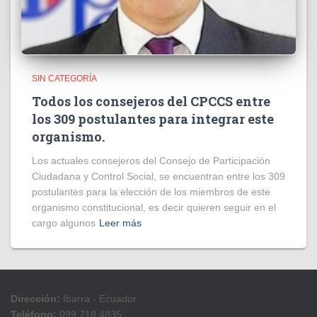
SIN CATEGORÍA
Todos los consejeros del CPCCS entre
los 309 postulantes para integrar este
organismo.
Los actuales consejeros del Consejo de Participación
Ciudadana y Control Social, se encuentran entre los 309
postulantes para la elección de los miembros de este
organismo constitucional, es decir quieren seguir en el
cargo algunos
Leer más
Dirección:
Ibarra - Ecuador
Teléfono:
099 718 4835