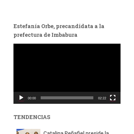
Estefanía Orbe, precandidata a la
prefectura de Imbabura
R
e
p
r
o
d
u
c
00:00
02:22
t
o
r
TENDENCIAS
d
e
v
Catalina Peñafiel preside la