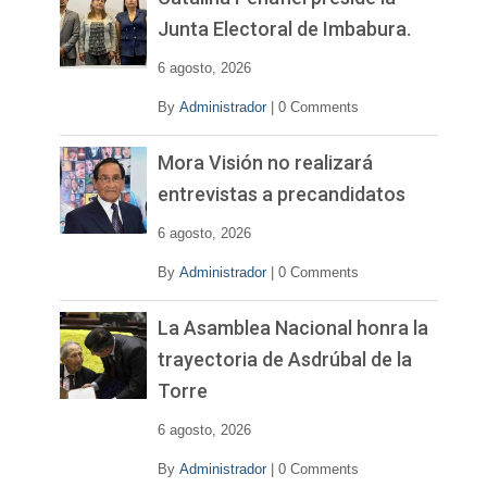
í
Junta Electoral de Imbabura.
d
e
6 agosto, 2026
o
By
Administrador
|
0 Comments
Mora Visión no realizará
entrevistas a precandidatos
6 agosto, 2026
By
Administrador
|
0 Comments
La Asamblea Nacional honra la
trayectoria de Asdrúbal de la
Torre
6 agosto, 2026
By
Administrador
|
0 Comments