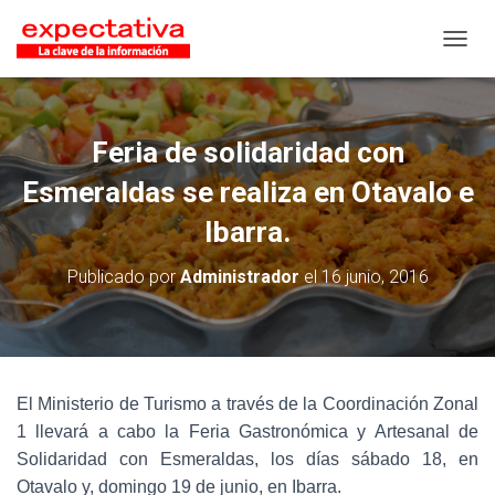
CAMB
Feria de solidaridad con
Esmeraldas se realiza en Otavalo e
Ibarra.
Publicado por
Administrador
el
16 junio, 2016
El Ministerio de Turismo a través de la Coordinación Zonal
1 llevará a cabo la Feria Gastronómica y Artesanal de
Solidaridad con Esmeraldas, los días sábado 18, en
Otavalo y, domingo 19 de junio, en Ibarra.