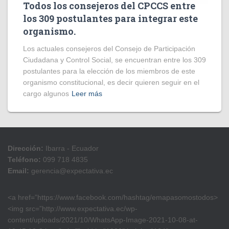
Todos los consejeros del CPCCS entre
los 309 postulantes para integrar este
organismo.
Los actuales consejeros del Consejo de Participación
Ciudadana y Control Social, se encuentran entre los 309
postulantes para la elección de los miembros de este
organismo constitucional, es decir quieren seguir en el
cargo algunos
Leer más
Dirección:
Ibarra - Ecuador
Teléfono:
099 718 4835
Email:
gerencia@expectativa.ec
<a href=”https://www.facebook.com/hashtag/emapasomostodos>
<img src=”http://www.expectativa.ec/wp-
content/uploads/2021/10/WhatsApp-Image-2021-10-08-at-