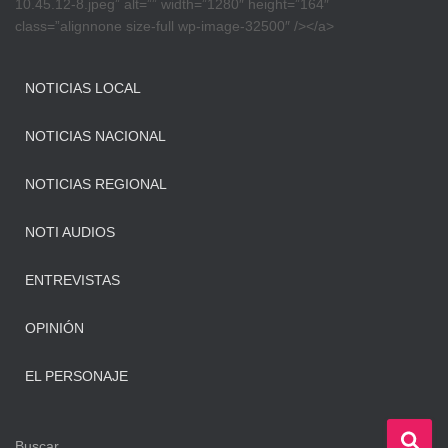
10.45.12-8.jpeg” alt=”” width=”1280″ height=”164″
class=”alignnone size-full wp-image-32500″ /></a>
NOTICIAS LOCAL
NOTICIAS NACIONAL
NOTICIAS REGIONAL
NOTI AUDIOS
ENTREVISTAS
OPINIÓN
EL PERSONAJE
B
Buscar …