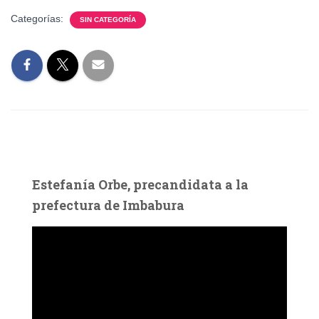
Categorías:
SIN CATEGORÍA
Estefanía Orbe, precandidata a la
prefectura de Imbabura
R
e
p
r
o
d