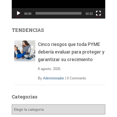
u
c
00:00
02:22
t
o
r
TENDENCIAS
d
e
v
Cinco riesgos que toda PYME
í
debería evaluar para proteger y
d
garantizar su crecimiento
e
o
8 agosto, 2026
By
Administrador
|
0 Comments
Categorías
C
a