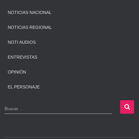
NOTICIAS NACIONAL
NOTICIAS REGIONAL
NOTI AUDIOS
ENTREVISTAS
OPINIÓN
EL PERSONAJE
B
Buscar …
u
s
c
a