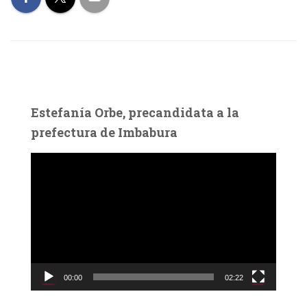
Estefanía Orbe, precandidata a la
prefectura de Imbabura
R
e
p
r
o
d
u
c
00:00
02:22
t
o