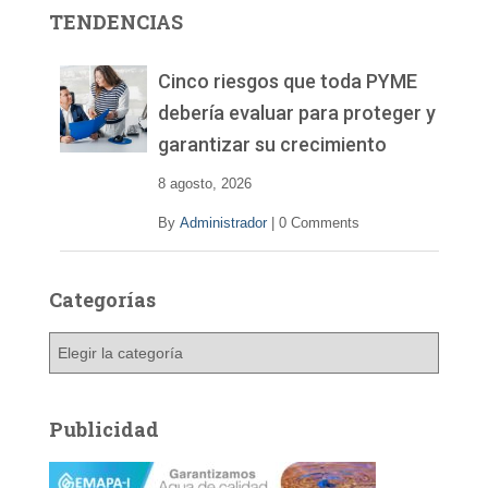
r
TENDENCIAS
d
e
v
Cinco riesgos que toda PYME
í
debería evaluar para proteger y
d
garantizar su crecimiento
e
o
8 agosto, 2026
By
Administrador
|
0 Comments
Categorías
C
a
t
e
Publicidad
g
o
r