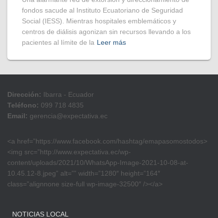
fondos sacude al Instituto Ecuatoriano de Seguridad
Social (IESS). Mientras hospitales emblemáticos y
centros de diálisis agonizan sin recursos llevando a los
pacientes al límite de la
Leer más
Dirección:
Ibarra - Ecuador
Teléfono:
099 718 4835
Email:
gerencia@expectativa.ec
<a href=”https://www.facebook.com/hashtag/emapasomostodos>
<img src=”http://www.expectativa.ec/wp-
content/uploads/2021/10/WhatsApp-Image-2021-10-08-at-
10.45.12-8.jpeg” alt=”” width=”1280″ height=”164″
class=”alignnone size-full wp-image-32500″ /></a>
NOTICIAS LOCAL