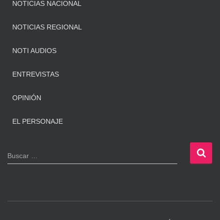
NOTICIAS NACIONAL
NOTICIAS REGIONAL
NOTI AUDIOS
ENTREVISTAS
OPINIÓN
EL PERSONAJE
B
Buscar …
u
s
c
a
r
: