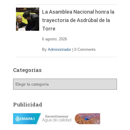
La Asamblea Nacional honra la
trayectoria de Asdrúbal de la
Torre
6 agosto, 2026
By
Administrador
|
0 Comments
Categorías
C
a
t
e
Publicidad
g
o
r
í