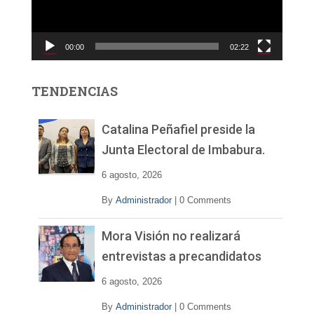
d
u
c
00:00
02:22
t
o
r
TENDENCIAS
d
e
v
Catalina Peñafiel preside la
í
Junta Electoral de Imbabura.
d
e
6 agosto, 2026
o
By
Administrador
|
0 Comments
Mora Visión no realizará
entrevistas a precandidatos
6 agosto, 2026
By
Administrador
|
0 Comments