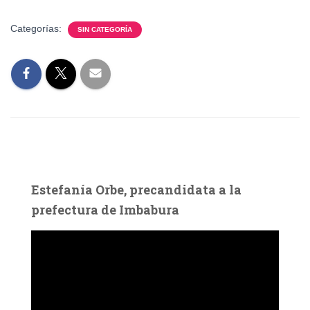
Categorías:
SIN CATEGORÍA
Estefanía Orbe, precandidata a la
prefectura de Imbabura
R
e
p
r
o