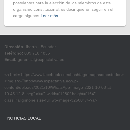
postulantes para la elección de los miembros de este
organismo constitucional, es decir quieren seguir en el
cargo algunos
Leer más
Dirección:
Ibarra - Ecuador
Teléfono:
099 718 4835
Email:
gerencia@expectativa.ec
<a href=”https://www.facebook.com/hashtag/emapasomostodos>
<img src=”http://www.expectativa.ec/wp-
content/uploads/2021/10/WhatsApp-Image-2021-10-08-at-
10.45.12-8.jpeg” alt=”” width=”1280″ height=”164″
class=”alignnone size-full wp-image-32500″ /></a>
NOTICIAS LOCAL