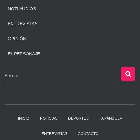
NOTI AUDIOS
ENTREVISTAS
OPINIÓN
EL PERSONAJE
B
Buscar …
u
s
c
a
r
:
INICIO
NOTICIAS
DEPORTES
FARÁNDULA
ENTREVISTAS
CONTACTO