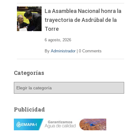
La Asamblea Nacional honra la
trayectoria de Asdrúbal de la
Torre
6 agosto, 2026
By
Administrador
|
0 Comments
Categorías
C
a
t
e
Publicidad
g
o
r
í