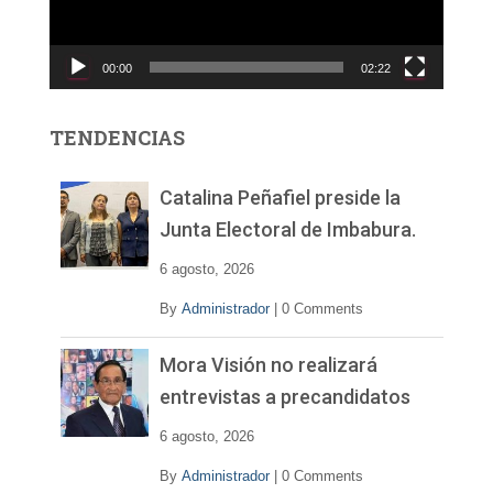
d
u
c
00:00
02:22
t
o
r
TENDENCIAS
d
e
v
Catalina Peñafiel preside la
í
Junta Electoral de Imbabura.
d
e
6 agosto, 2026
o
By
Administrador
|
0 Comments
Mora Visión no realizará
entrevistas a precandidatos
6 agosto, 2026
By
Administrador
|
0 Comments