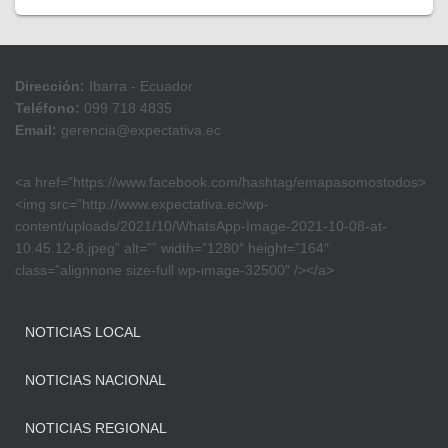
Dirección:
Ibarra - Ecuador
Teléfono:
099 718 4835
Email:
gerencia@expectativa.ec
<a href=”https://www.facebook.com/hashtag/emapasomostodos>
<img src=”http://www.expectativa.ec/wp-
content/uploads/2021/10/WhatsApp-Image-2021-10-08-at-
10.45.12-8.jpeg” alt=”” width=”1280″ height=”164″
class=”alignnone size-full wp-image-32500″ /></a>
NOTICIAS LOCAL
NOTICIAS NACIONAL
NOTICIAS REGIONAL