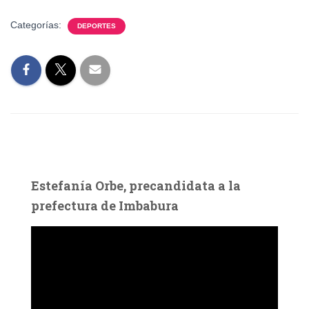
Categorías:
DEPORTES
Estefanía Orbe, precandidata a la
prefectura de Imbabura
R
e
p
r
o